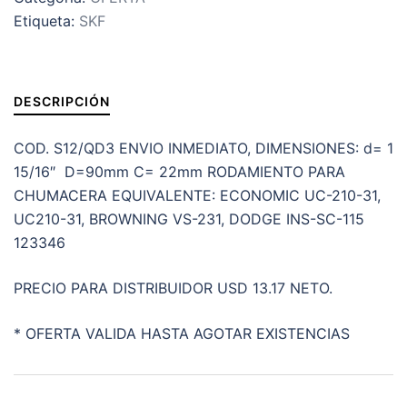
SKF
Etiqueta:
SKF
PARA
CHUMACERA
FLECHA
d=1
DESCRIPCIÓN
15/16"
D=90mm
COD. S12/QD3 ENVIO INMEDIATO, DIMENSIONES: d= 1
C=22mm
15/16″ D=90mm C= 22mm RODAMIENTO PARA
cantidad
CHUMACERA EQUIVALENTE: ECONOMIC UC-210-31,
UC210-31, BROWNING VS-231, DODGE INS-SC-115
123346
PRECIO PARA DISTRIBUIDOR USD 13.17 NETO.
* OFERTA VALIDA HASTA AGOTAR EXISTENCIAS