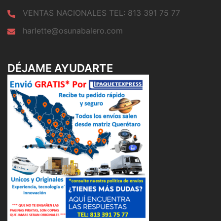
VENTAS NACIONALES TEL: 813 391 75 77
harlette@osunabalero.com
DÉJAME AYUDARTE