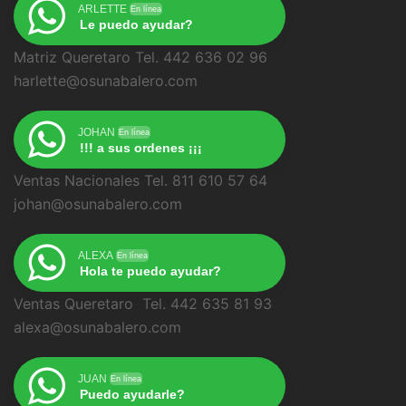
ARLETTE
En línea
Le puedo ayudar?
Matriz Queretaro Tel. 442 636 02 96
harlette@osunabalero.com
JOHAN
En línea
!!! a sus ordenes ¡¡¡
Ventas Nacionales Tel. 811 610 57 64
johan@osunabalero.com
ALEXA
En línea
Hola te puedo ayudar?
Ventas Queretaro Tel. 442 635 81 93
alexa@osunabalero.com
JUAN
En línea
Puedo ayudarle?