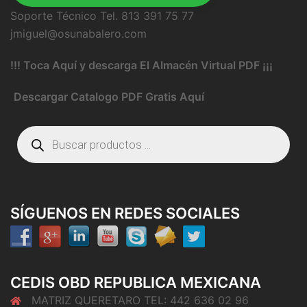
Soporte Técnico Tel. 813 391 75 77
jmiguel@osunabalero.com
!!! Toca Aquí y descarga El Almacén Virtual PDF ¡¡¡
Descargar Catalogo PDF Gratis Aquí
Búsqueda
de
productos
SÍGUENOS EN REDES SOCIALES
CEDIS OBD REPUBLICA MEXICANA
MATRIZ QUERETARO TEL: 442 636 02 96