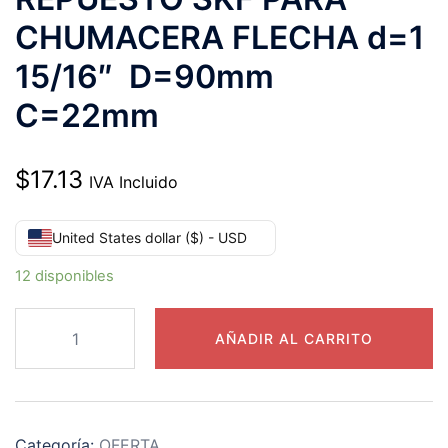
CHUMACERA FLECHA d=1
15/16″ D=90mm
C=22mm
$
17.13
IVA Incluido
United States dollar ($) - USD
12 disponibles
YAR
AÑADIR AL CARRITO
210-
115-
2F
REPUESTO
Categoría:
OFERTA