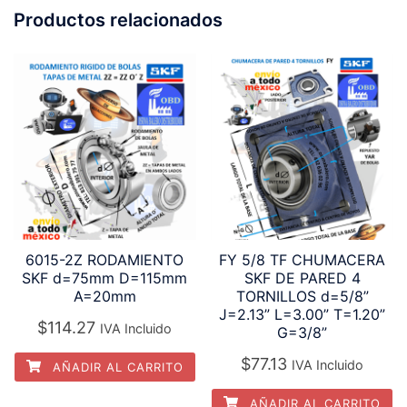
Productos relacionados
6015-2Z RODAMIENTO
FY 5/8 TF CHUMACERA
SKF d=75mm D=115mm
SKF DE PARED 4
A=20mm
TORNILLOS d=5/8”
J=2.13” L=3.00” T=1.20”
$
114.27
IVA Incluido
G=3/8”
$
77.13
IVA Incluido
AÑADIR AL CARRITO
AÑADIR AL CARRITO