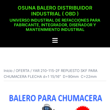
Saltar
OSUNA BALERO DISTRIBUIDOR
al
INDUSTRIAL ( OBD )
contenido
UNIVERSO INDUSTRIAL DE REFACCIONES PARA
FABRICANTE, INTEGRADOR, DISEÑADOR Y
MANTENIMIENTO INDUSTRIAL
Alternar
menú
Inicio
/
OFERTA
/ YAR 210-115-2F REPUESTO SKF PARA
CHUMACERA FLECHA d=1 15/16″ D=90mm C=22mm