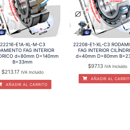
22216-E1A-XL-M-C3
22208-E1-XL-C3 RODAM
AMIENTO FAG INTERIOR
FAG INTERIOR CILÍNDR
NDRICO d=80mm D=140mm
d=40mm D=80mm B=2
B=33mm
$
97.13
IVA Incluido
$
213.17
IVA Incluido
AÑADIR AL CARRI
AÑADIR AL CARRITO