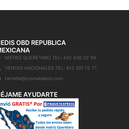
EDIS OBD REPUBLICA
MEXICANA
MATRIZ QUERETARO TEL: 442 636 02 96
VENTAS NACIONALES TEL: 813 391 75 77
harlette@osunabalero.com
DÉJAME AYUDARTE