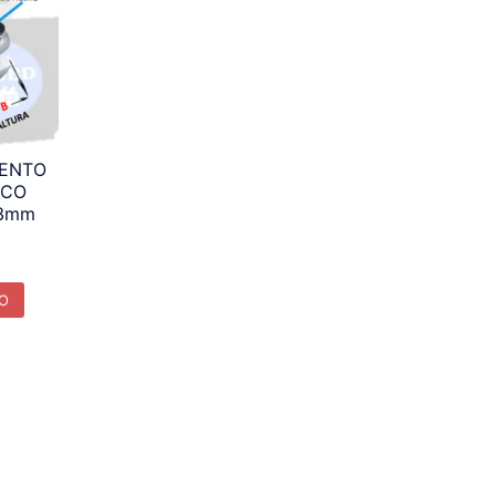
IENTO
ICO
3mm
TO