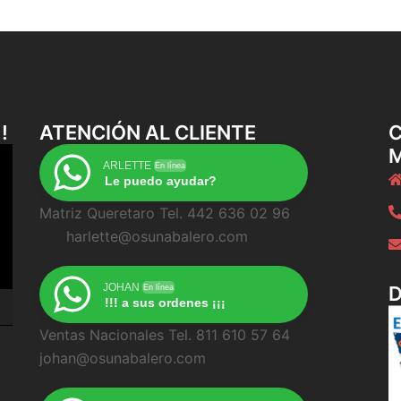
!
ATENCIÓN AL CLIENTE
C
ARLETTE
En línea
Le puedo ayudar?
Matriz Queretaro Tel. 442 636 02 96
harlette@osunabalero.com
JOHAN
En línea
!!! a sus ordenes ¡¡¡
Ventas Nacionales Tel. 811 610 57 64
johan@osunabalero.com