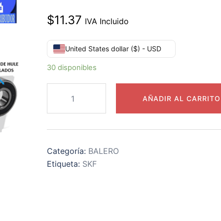
$
11.37
IVA Incluido
United States dollar ($) - USD
30 disponibles
609-
AÑADIR AL CARRITO
2RS
RODAMIENTO
SKF
d=9mm
Categoría:
BALERO
D=24mm
Etiqueta:
SKF
B=7mm
cantidad