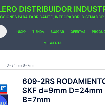
ERO DISTRIBUIDOR INDUSTRI
ACCIONES PARA FABRICANTE, INTEGRADOR, DISEÑADOR
INICIO
TIENDA
BUSCAR
OFERTAS
PRODU
MI CUENTA
=9mm D=24mm B=7mm
609-2RS RODAMIENT
SKF d=9mm D=24mm
B=7mm