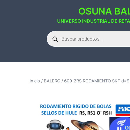
Saltar
OSUNA BAL
al
contenido
UNIVERSO INDUSTRIAL DE REF
Búsqueda
de
productos
Inicio
/
BALERO
/ 609-2RS RODAMIENTO SKF d