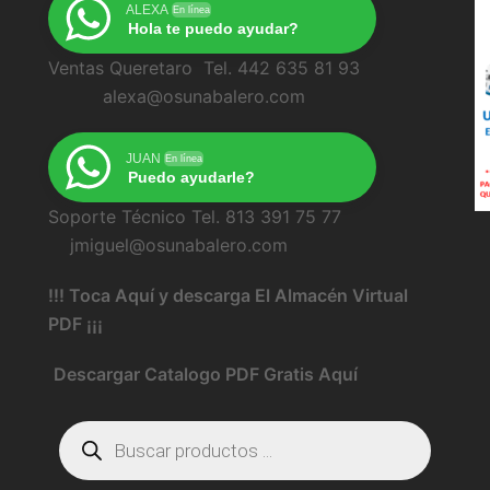
ALEXA
En línea
Hola te puedo ayudar?
Ventas Queretaro Tel. 442 635 81 93
alexa@osunabalero.com
JUAN
En línea
Puedo ayudarle?
Soporte Técnico Tel. 813 391 75 77
jmiguel@osunabalero.com
!!! Toca Aquí y descarga El Almacén Virtual
PDF ¡¡¡
Descargar Catalogo PDF Gratis Aquí
Búsqueda
de
productos