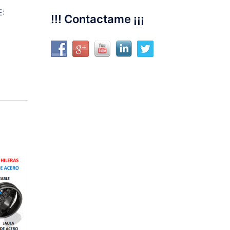
:
!!! Contactame ¡¡¡