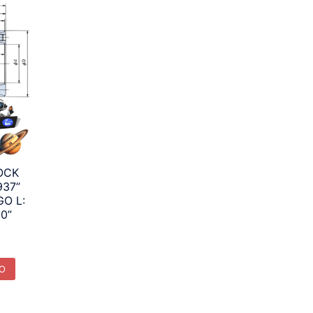
OCK
937”
GO L:
60”
TO