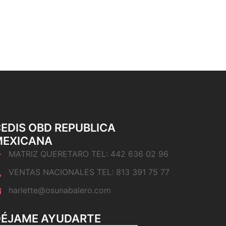
EDIS OBD REPUBLICA
MEXICANA
MATRIZ QUERETARO TEL: 442 636 02 96
VENTAS NACIONALES TEL: 813 391 75 77
harlette@osunabalero.com
DÉJAME AYUDARTE