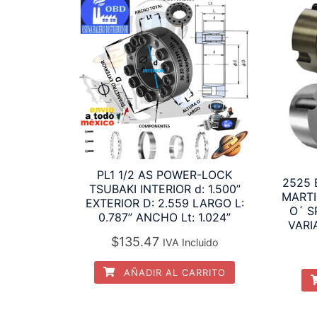
PL1 1/2 AS POWER-LOCK
2525 
TSUBAKI INTERIOR d: 1.500”
MARTI
EXTERIOR D: 2.559 LARGO L:
O´ S
0.787” ANCHO Lt: 1.024”
VARI
$
135.47
IVA Incluido
AÑADIR AL CARRITO