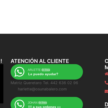
!
ATENCIÓN AL CLIENTE
C
ARLETTE
En línea
Le puedo ayudar?
Matriz Queretaro Tel. 442 636 02 96
harlette@osunabalero.com
JOHAN
En línea
!!! a sus ordenes ¡¡¡