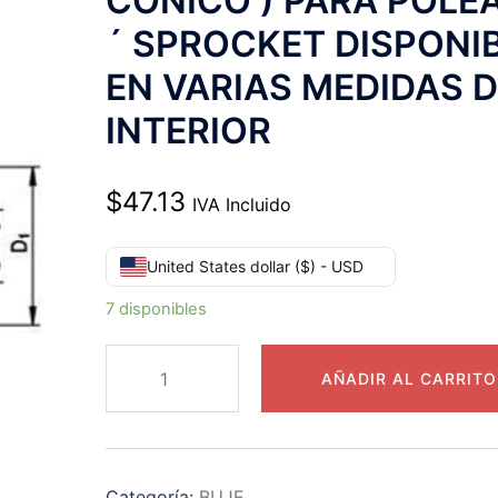
CONICO ) PARA POLE
´ SPROCKET DISPONI
EN VARIAS MEDIDAS 
INTERIOR
$
47.13
IVA Incluido
United States dollar ($) - USD
7 disponibles
1108
AÑADIR AL CARRITO
BUJE
TAPER-
LOCK
MARCA
Categoría:
BUJE