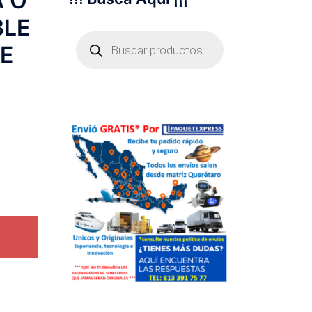
A O
BLE
Búsqueda
de
DE
productos