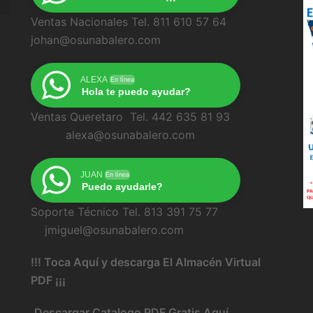
Ventas Nacionales Tel. 811 610 57 64
johan@osunabalero.com
ALEXA
En línea
Hola te puedo ayudar?
Ventas Queretaro Tel. 442 635 81 93
alexa@osunabalero.com
JUAN
En línea
Puedo ayudarle?
Soporte Técnico Tel. 813 391 75 77
jmiguel@osunabalero.com
!!! Toca Aquí y descarga El Almacén Virtual
PDF ¡¡¡
Descargar Catalogo PDF Gratis Aquí