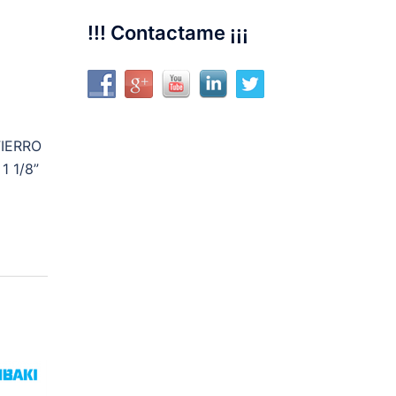
!!! Contactame ¡¡¡
FIERRO
 1/8”