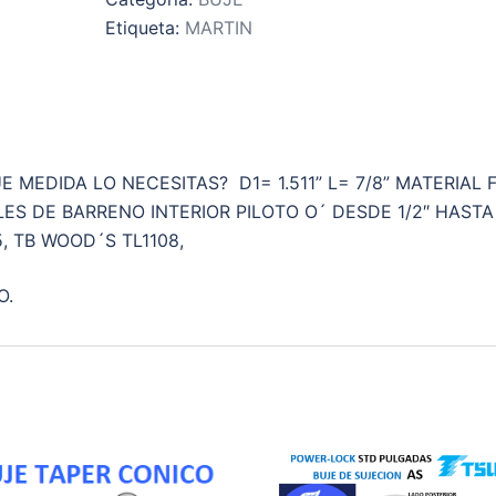
MARTIN
Etiqueta:
MARTIN
(
CONICO
)
PARA
POLEA
O
 MEDIDA LO NECESITAS? D1= 1.511” L= 7/8” MATERIAL 
´
ES DE BARRENO INTERIOR PILOTO O´ DESDE 1/2″ HASTA 1
SPROCKET
5, TB WOOD´S TL1108,
DISPONIBLE
EN
O.
VARIAS
MEDIDAS
DE
INTERIOR
cantidad