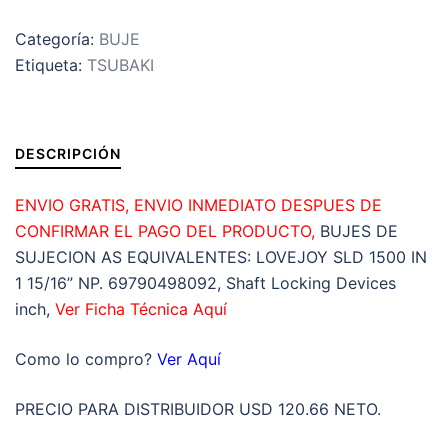
LOCK
Categoría:
BUJE
TSUBAKI
Etiqueta:
TSUBAKI
INTERIOR
d:
1.937”
EXTERIOR
DESCRIPCIÓN
D:
3.149”
ENVIO GRATIS, ENVIO INMEDIATO DESPUES DE
LARGO
CONFIRMAR EL PAGO DEL PRODUCTO,
BUJES DE
L:
SUJECION AS EQUIVALENTES: LOVEJOY SLD 1500 IN
0.945”
1 15/16” NP. 69790498092, Shaft Locking Devices
ANCHO
inch,
Ver Ficha Técnica Aquí
Lt:
1.260”
Como lo compro?
Ver Aquí
cantidad
PRECIO PARA DISTRIBUIDOR USD 120.66 NETO.