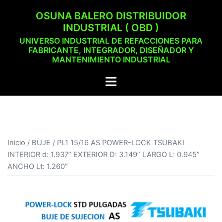
Saltar
OSUNA BALERO DISTRIBUIDOR
al
INDUSTRIAL ( OBD )
contenido
UNIVERSO INDUSTRIAL DE REFACCIONES PARA
FABRICANTE, INTEGRADOR, DISEÑADOR Y
MANTENIMIENTO INDUSTRIAL
Alternar
menú
Inicio
/
BUJE
/ PL1 15/16 AS POWER-LOCK TSUBAKI
INTERIOR d: 1.937” EXTERIOR D: 3.149” LARGO L: 0.945”
ANCHO Lt: 1.260”