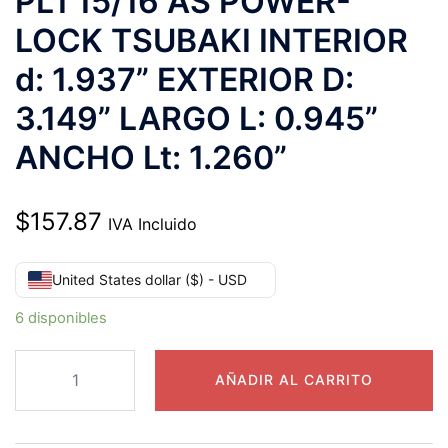
PL1 15/16 AS POWER-
LOCK TSUBAKI INTERIOR
d: 1.937” EXTERIOR D:
3.149” LARGO L: 0.945”
ANCHO Lt: 1.260”
$
157.87
IVA Incluido
United States dollar ($) - USD
6 disponibles
PL1
AÑADIR AL CARRITO
15/16
AS
POWER-