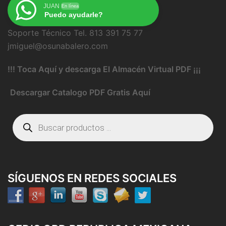
JUAN
En línea
Puedo ayudarle?
Soporte Técnico Tel. 813 391 75 77
jmiguel@osunabalero.com
!!! Toca Aquí y descarga El Almacén Virtual PDF ¡¡¡
Descargar Catalogo PDF Gratis Aquí
Búsqueda
de
productos
SÍGUENOS EN REDES SOCIALES