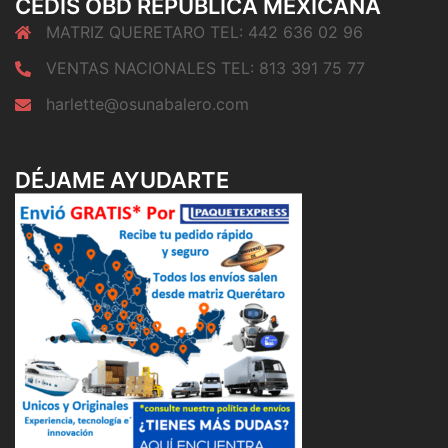
CEDIS OBD REPUBLICA MEXICANA
MATRIZ QUERETARO TEL: 442 636 02 96
VENTAS NACIONALES TEL: 813 391 75 77
harlette@osunabalero.com
DÉJAME AYUDARTE