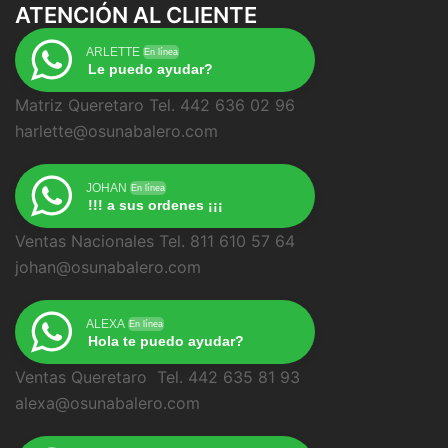
ATENCIÓN AL CLIENTE
ARLETTE
En línea
Le puedo ayudar?
Matriz Queretaro Tel. 442 636 02 96
harlette@osunabalero.com
JOHAN
En línea
!!! a sus ordenes ¡¡¡
Ventas Nacionales Tel. 811 610 57 64
johan@osunabalero.com
ALEXA
En línea
Hola te puedo ayudar?
Ventas Queretaro Tel. 442 635 81 93
alexa@osunabalero.com