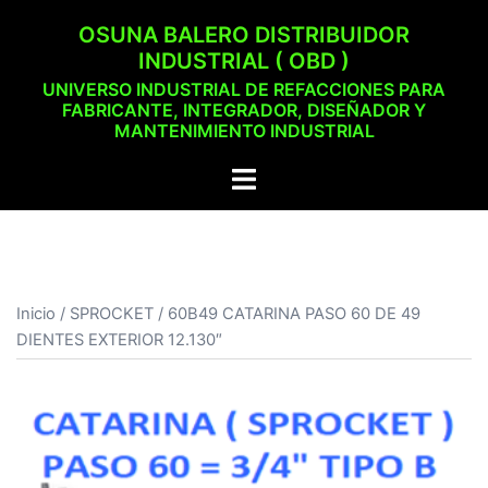
Saltar
OSUNA BALERO DISTRIBUIDOR
al
INDUSTRIAL ( OBD )
contenido
UNIVERSO INDUSTRIAL DE REFACCIONES PARA
FABRICANTE, INTEGRADOR, DISEÑADOR Y
MANTENIMIENTO INDUSTRIAL
Alternar
menú
Inicio
/
SPROCKET
/ 60B49 CATARINA PASO 60 DE 49
DIENTES EXTERIOR 12.130″