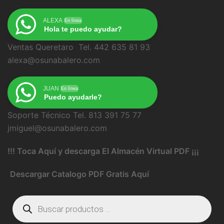
ALEXA
En línea
Hola te puedo ayudar?
Ventas Queretaro Tel. 442 635 81 93
alexa@osunabalero.com
JUAN
En línea
Puedo ayudarle?
Soporte Técnico Tel. 813 391 75 77
jmiguel@osunabalero.com
!!! Toca Aquí y descarga El Almacén Virtual PDF ¡¡¡
Descargar Catalogo PDF Gratis Aquí
Búsqueda
de
productos