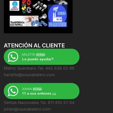
ATENCIÓN AL CLIENTE
ARLETTE
En línea
Le puedo ayudar?
Matriz Queretaro Tel. 442 636 02 96
harlette@osunabalero.com
JOHAN
En línea
!!! a sus ordenes ¡¡¡
Ventas Nacionales Tel. 811 610 57 64
johan@osunabalero.com