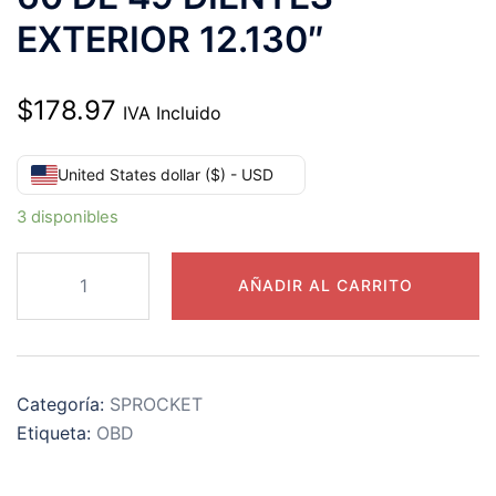
EXTERIOR 12.130″
$
178.97
IVA Incluido
United States dollar ($) - USD
3 disponibles
60B49
AÑADIR AL CARRITO
CATARINA
PASO
60
DE
Categoría:
SPROCKET
49
Etiqueta:
OBD
DIENTES
EXTERIOR
12.130"