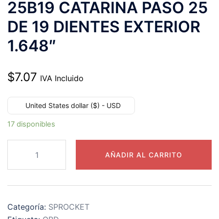
25B19 CATARINA PASO 25
DE 19 DIENTES EXTERIOR
1.648″
$
7.07
IVA Incluido
United States dollar ($) - USD
17 disponibles
25B19
AÑADIR AL CARRITO
CATARINA
PASO
25
DE
Categoría:
SPROCKET
19