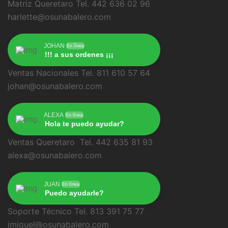
Matriz Queretaro Tel. 442 636 02 96
harlette@osunabalero.com
JOHAN
En línea
!!! a sus ordenes ¡¡¡
Ventas Nacionales Tel. 811 610 57 64
johan@osunabalero.com
ALEXA
En línea
Hola te puedo ayudar?
Ventas Queretaro Tel. 442 635 81 93
alexa@osunabalero.com
JUAN
En línea
Puedo ayudarle?
Soporte Técnico Tel. 813 391 75 77
jmiguel@osunabalero.com