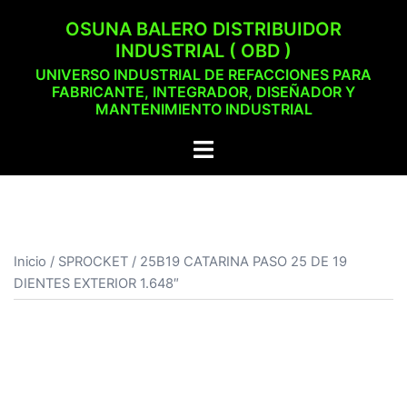
Saltar
OSUNA BALERO DISTRIBUIDOR
al
INDUSTRIAL ( OBD )
contenido
UNIVERSO INDUSTRIAL DE REFACCIONES PARA
FABRICANTE, INTEGRADOR, DISEÑADOR Y
MANTENIMIENTO INDUSTRIAL
Alternar
menú
Inicio
/
SPROCKET
/ 25B19 CATARINA PASO 25 DE 19
DIENTES EXTERIOR 1.648″