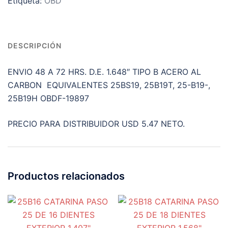
Etiqueta:
OBD
DIENTES
EXTERIOR
1.648"
cantidad
DESCRIPCIÓN
ENVIO 48 A 72 HRS. D.E. 1.648″ TIPO B ACERO AL
CARBON EQUIVALENTES 25BS19, 25B19T, 25-B19-,
25B19H OBDF-19897
PRECIO PARA DISTRIBUIDOR USD 5.47 NETO.
Productos relacionados