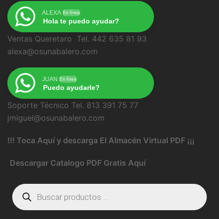
ALEXA
En línea
Hola te puedo ayudar?
Ventas Queretaro Tel. 442 635 81 93
alexa@osunabalero.com
JUAN
En línea
Puedo ayudarle?
Soporte Técnico Tel. 813 391 75 77
jmiguel@osunabalero.com
!!! Toca Aquí y descarga El Almacén Virtual PDF ¡¡¡
Descargar Catalogo PDF Gratis Aquí
Búsqueda
de
productos