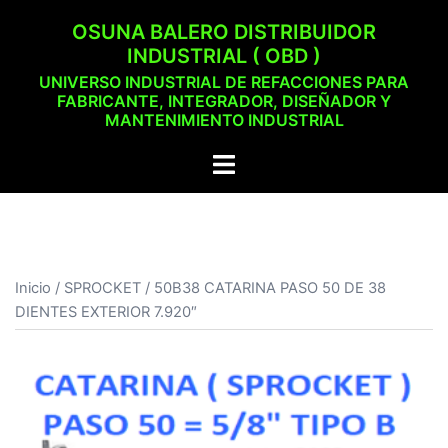
Saltar
OSUNA BALERO DISTRIBUIDOR
al
INDUSTRIAL ( OBD )
contenido
UNIVERSO INDUSTRIAL DE REFACCIONES PARA
FABRICANTE, INTEGRADOR, DISEÑADOR Y
MANTENIMIENTO INDUSTRIAL
Alternar
menú
Inicio
/
SPROCKET
/ 50B38 CATARINA PASO 50 DE 38
DIENTES EXTERIOR 7.920″