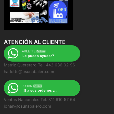
ATENCIÓN AL CLIENTE
ARLETTE
En línea
Le puedo ayudar?
Matriz Queretaro Tel. 442 636 02 96
harlette@osunabalero.com
JOHAN
En línea
!!! a sus ordenes ¡¡¡
Ventas Nacionales Tel. 811 610 57 64
johan@osunabalero.com