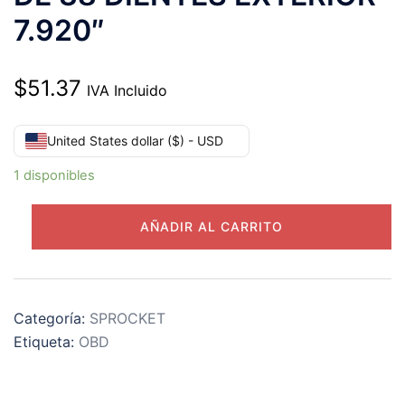
7.920″
$
51.37
IVA Incluido
United States dollar ($) - USD
1 disponibles
50B38
AÑADIR AL CARRITO
CATARINA
PASO
50
DE
Categoría:
SPROCKET
38
Etiqueta:
OBD
DIENTES
EXTERIOR
7.920"