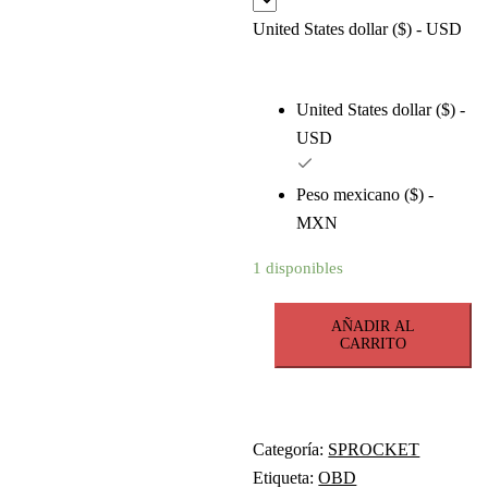
United States dollar ($) - USD
United States dollar ($) -
USD
Peso mexicano ($) -
MXN
1 disponibles
50B30
AÑADIR AL
CATARINA
CARRITO
PASO
50
DE
Categoría:
SPROCKET
30
Etiqueta:
OBD
DIENTES