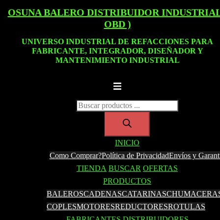
Saltar
OSUNA BALERO DISTRIBUIDOR INDUSTRIAL
al
OBD )
contenido
UNIVERSO INDUSTRIAL DE REFACCIONES PARA
FABRICANTE, INTEGRADOR, DISEÑADOR Y
MANTENIMIENTO INDUSTRIAL
Alternar
menú
Búsqueda
de
productos
INICIO
Como Comprar?
Política de Privacidad
Envíos y Garant
TIENDA
BUSCAR
OFERTAS
PRODUCTOS
BALEROS
CADENAS
CATARINAS
CHUMACERA
COPLES
MOTORES
REDUCTORES
ROTULAS
FABRICANTES
DISTRIBUIDORES