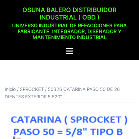
Saltar
OSUNA BALERO DISTRIBUIDOR
al
INDUSTRIAL ( OBD )
contenido
UNIVERSO INDUSTRIAL DE REFACCIONES PARA
FABRICANTE, INTEGRADOR, DISEÑADOR Y
MANTENIMIENTO INDUSTRIAL
Alternar
menú
Inicio
/
SPROCKET
/ 50B26 CATARINA PASO 50 DE 26
DIENTES EXTERIOR 5.520″