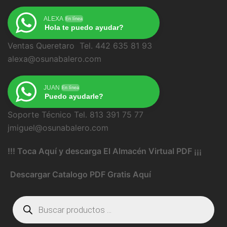
ALEXA
En línea
Hola te puedo ayudar?
Ventas Queretaro Tel. 442 635 81 93
alexa@osunabalero.com
JUAN
En línea
Puedo ayudarle?
Soporte Técnico Tel. 813 391 75 77
jmiguel@osunabalero.com
!!! Toca Aquí y descarga El Almacén Virtual PDF ¡¡¡
Descargar Catalogo PDF Gratis Aquí
Búsqueda
de
productos