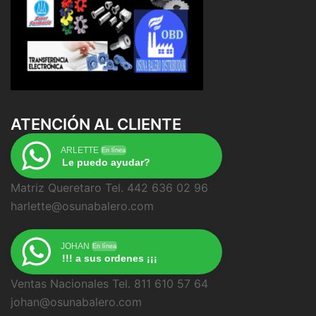
ATENCIÓN AL CLIENTE
ARLETTE
En línea
Le puedo ayudar?
Matriz Queretaro Tel. 442 636 02 96
harlette@osunabalero.com
JOHAN
En línea
!!! a sus ordenes ¡¡¡
Ventas Nacionales Tel. 811 610 57 64
johan@osunabalero.com