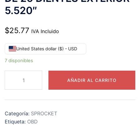
5.520″
$
25.77
IVA Incluido
United States dollar ($) - USD
7 disponibles
50B26
AÑADIR AL CARRITO
CATARINA
PASO
50
DE
Categoría:
SPROCKET
26
Etiqueta:
OBD
DIENTES
EXTERIOR
5.520"