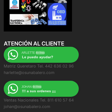
ATENCIÓN AL CLIENTE
ARLETTE
En línea
Le puedo ayudar?
Matriz Queretaro Tel. 442 636 02 96
harlette@osunabalero.com
JOHAN
En línea
!!! a sus ordenes ¡¡¡
Ventas Nacionales Tel. 811 610 57 64
johan@osunabalero.com