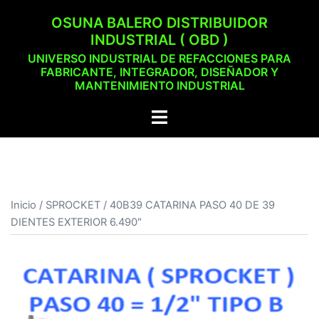
Saltar
OSUNA BALERO DISTRIBUIDOR
al
INDUSTRIAL ( OBD )
contenido
UNIVERSO INDUSTRIAL DE REFACCIONES PARA
FABRICANTE, INTEGRADOR, DISEÑADOR Y
MANTENIMIENTO INDUSTRIAL
Alternar
menú
Inicio
/
SPROCKET
/ 40B39 CATARINA PASO 40 DE 39
DIENTES EXTERIOR 6.490″