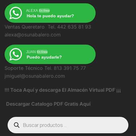
ALEXA
En línea
Hola te puedo ayudar?
Ventas Queretaro Tel. 442 635 81 93
alexa@osunabalero.com
JUAN
En línea
Puedo ayudarle?
Soporte Técnico Tel. 813 391 75 77
jmiguel@osunabalero.com
!!! Toca Aquí y descarga El Almacén Virtual PDF ¡¡¡
Descargar Catalogo PDF Gratis Aquí
Búsqueda
de
productos