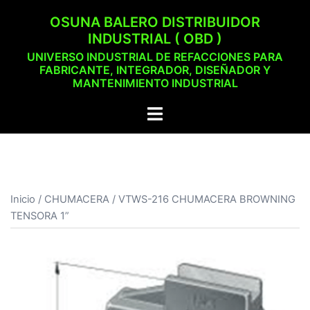
Saltar
OSUNA BALERO DISTRIBUIDOR
al
INDUSTRIAL ( OBD )
contenido
UNIVERSO INDUSTRIAL DE REFACCIONES PARA
FABRICANTE, INTEGRADOR, DISEÑADOR Y
MANTENIMIENTO INDUSTRIAL
Alternar
menú
Inicio
/
CHUMACERA
/ VTWS-216 CHUMACERA BROWNING
TENSORA 1”