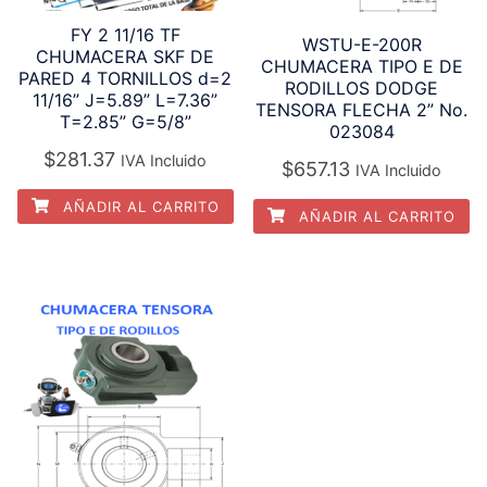
FY 2 11/16 TF
WSTU-E-200R
CHUMACERA SKF DE
CHUMACERA TIPO E DE
PARED 4 TORNILLOS d=2
RODILLOS DODGE
11/16” J=5.89” L=7.36”
TENSORA FLECHA 2” No.
T=2.85” G=5/8”
023084
$
281.37
IVA Incluido
$
657.13
IVA Incluido
AÑADIR AL CARRITO
AÑADIR AL CARRITO