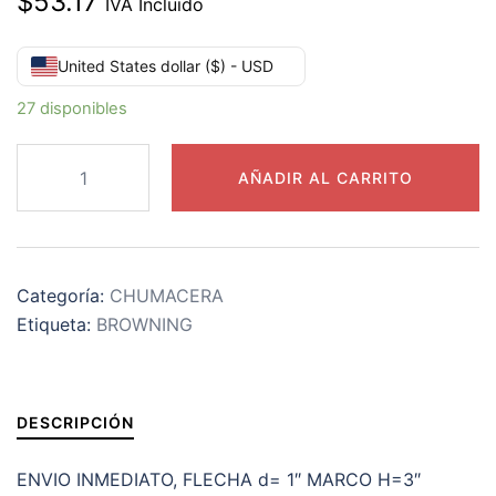
$
53.17
IVA Incluido
United States dollar ($) - USD
27 disponibles
VTWS-
AÑADIR AL CARRITO
216
CHUMACERA
BROWNING
TENSORA
Categoría:
CHUMACERA
1”
Etiqueta:
BROWNING
cantidad
DESCRIPCIÓN
ENVIO INMEDIATO, FLECHA d= 1″ MARCO H=3″