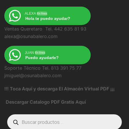
ALEXA
En línea
Hola te puedo ayudar?
Ventas Queretaro Tel. 442 635 81 93
alexa@osunabalero.com
JUAN
En línea
Puedo ayudarle?
Soporte Técnico Tel. 813 391 75 77
jmiguel@osunabalero.com
!!! Toca Aquí y descarga El Almacén Virtual PDF ¡¡¡
Descargar Catalogo PDF Gratis Aquí
Búsqueda
de
productos