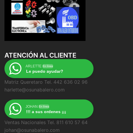
ATENCIÓN AL CLIENTE
ARLETTE
En línea
Le puedo ayudar?
Matriz Queretaro Tel. 442 636 02 96
harlette@osunabalero.com
JOHAN
En línea
!!! a sus ordenes ¡¡¡
Ventas Nacionales Tel. 811 610 57 64
johan@osunabalero.com