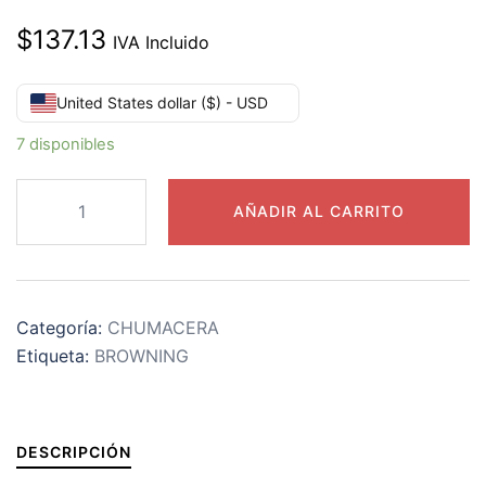
$
137.13
IVA Incluido
United States dollar ($) - USD
7 disponibles
VF2S-
AÑADIR AL CARRITO
232
CHUMACERA
BROWNING
BRIDA
Categoría:
CHUMACERA
2
Etiqueta:
BROWNING
TORNILLOS
2”
cantidad
DESCRIPCIÓN