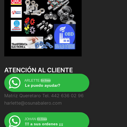
ATENCIÓN AL CLIENTE
ARLETTE
En línea
Le puedo ayudar?
Matriz Queretaro Tel. 442 636 02 96
harlette@osunabalero.com
JOHAN
En línea
!!! a sus ordenes ¡¡¡