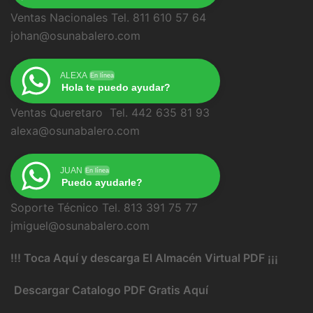
Ventas Nacionales Tel. 811 610 57 64
johan@osunabalero.com
ALEXA
En línea
Hola te puedo ayudar?
Ventas Queretaro Tel. 442 635 81 93
alexa@osunabalero.com
JUAN
En línea
Puedo ayudarle?
Soporte Técnico Tel. 813 391 75 77
jmiguel@osunabalero.com
!!! Toca Aquí y descarga El Almacén Virtual PDF ¡¡¡
Descargar Catalogo PDF Gratis Aquí