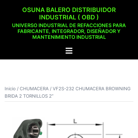
Saltar
OSUNA BALERO DISTRIBUIDOR
al
INDUSTRIAL ( OBD )
contenido
UNIVERSO INDUSTRIAL DE REFACCIONES PARA
FABRICANTE, INTEGRADOR, DISEÑADOR Y
MANTENIMIENTO INDUSTRIAL
Alternar
menú
Inicio
/
CHUMACERA
/ VF2S-232 CHUMACERA BROWNING
BRIDA 2 TORNILLOS 2”