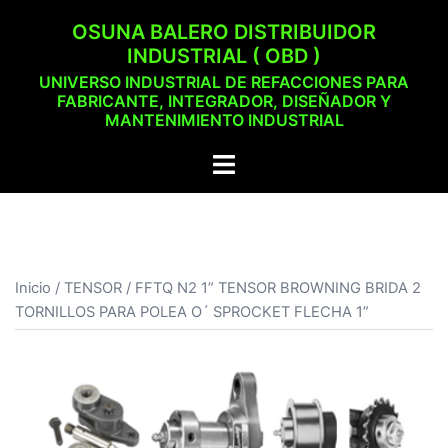
Saltar
OSUNA BALERO DISTRIBUIDOR
al
INDUSTRIAL ( OBD )
contenido
UNIVERSO INDUSTRIAL DE REFACCIONES PARA
FABRICANTE, INTEGRADOR, DISEÑADOR Y
MANTENIMIENTO INDUSTRIAL
Alternar
menú
Inicio
/
TENSOR
/ FFTQ N2 1” TENSOR BROWNING BRIDA 2
TORNILLOS PARA POLEA O´ SPROCKET FLECHA 1”