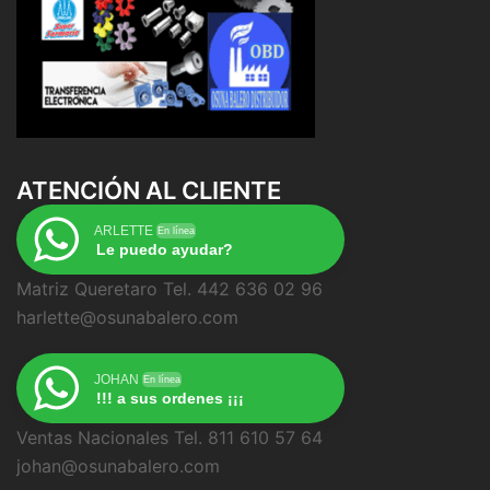
ATENCIÓN AL CLIENTE
ARLETTE
En línea
Le puedo ayudar?
Matriz Queretaro Tel. 442 636 02 96
harlette@osunabalero.com
JOHAN
En línea
!!! a sus ordenes ¡¡¡
Ventas Nacionales Tel. 811 610 57 64
johan@osunabalero.com