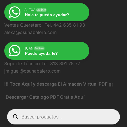
ALEXA
En línea
Hola te puedo ayudar?
Ventas Queretaro Tel. 442 635 81 93
alexa@osunabalero.com
JUAN
En línea
Puedo ayudarle?
Soporte Técnico Tel. 813 391 75 77
jmiguel@osunabalero.com
!!! Toca Aquí y descarga El Almacén Virtual PDF ¡¡¡
Descargar Catalogo PDF Gratis Aquí
Búsqueda
de
productos