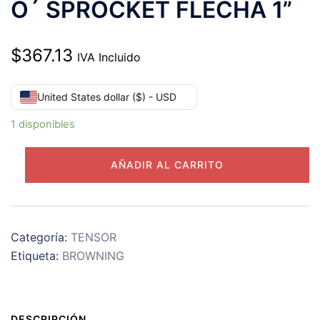
O´ SPROCKET FLECHA 1”
$
367.13
IVA Incluido
United States dollar ($) - USD
1 disponibles
FFTQ
AÑADIR AL CARRITO
N2
1”
TENSOR
BROWNING
Categoría:
TENSOR
BRIDA
Etiqueta:
BROWNING
2
TORNILLOS
PARA
DESCRIPCIÓN