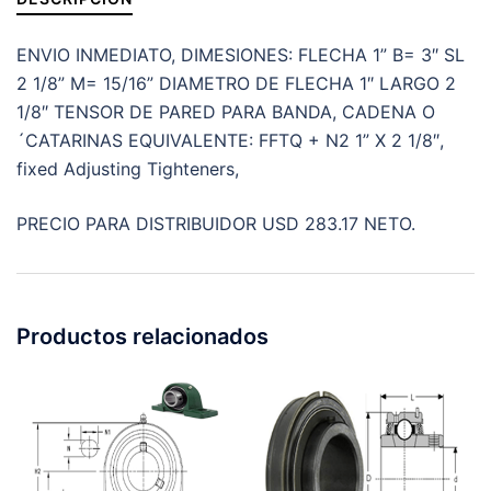
POLEA
O
ENVIO INMEDIATO, DIMESIONES: FLECHA 1” B= 3″ SL
´
2 1/8” M= 15/16” DIAMETRO DE FLECHA 1″ LARGO 2
SPROCKET
1/8″ TENSOR DE PARED PARA BANDA, CADENA O
FLECHA
´CATARINAS EQUIVALENTE: FFTQ + N2 1” X 2 1/8″,
1”
fixed Adjusting Tighteners,
cantidad
PRECIO PARA DISTRIBUIDOR USD 283.17 NETO.
Productos relacionados