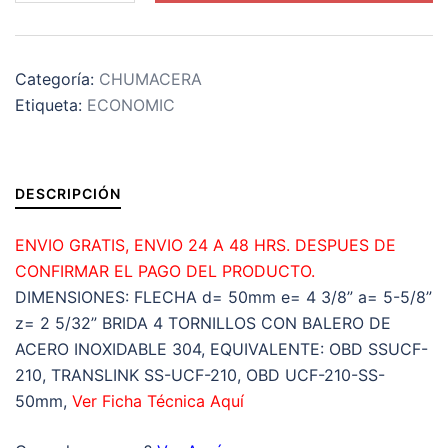
ECONOMICA
INOXIDABLE
304
Categoría:
CHUMACERA
DEPARED
Etiqueta:
ECONOMIC
4
TORNILLOS
INTERIOR
d=50mm
DESCRIPCIÓN
e=4
3/8”
ENVIO GRATIS, ENVIO 24 A 48 HRS. DESPUES DE
a=5-
CONFIRMAR EL PAGO DEL PRODUCTO.
5/8”
DIMENSIONES: FLECHA d= 50mm e= 4 3/8” a= 5-5/8”
z=2
z= 2 5/32” BRIDA 4 TORNILLOS CON BALERO DE
5/32”
ACERO INOXIDABLE 304, EQUIVALENTE: OBD SSUCF-
cantidad
210, TRANSLINK SS-UCF-210, OBD UCF-210-SS-
50mm,
Ver Ficha Técnica Aquí