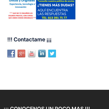
!!! Contactame ¡¡¡
¡¡¡ CONOCENOS UN POCO MAS !!!