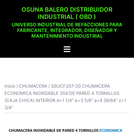
Saltar
OSUNA BALERO DISTRIBUIDOR
al
INDUSTRIAL ( OBD )
contenido
UNIVERSO INDUSTRIAL DE REFACCIONES PARA
FABRICANTE, INTEGRADOR, DISEÑADOR Y
MANTENIMIENTO INDUSTRIAL
Alternar
menú
Inicio
/
CHUMACERA
/ SSUCF207-20 CHUMACERA
ECONOMICA INOXIDABLE 304 DE PARED 4 TORNILLOS
(CAJA CHICA) INTERIOR d=1 1/4” e=3 5/8” a=4 39/64” z=1
3/4”