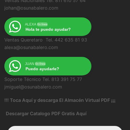
Ventas Nacionales Tel. 811 610 57 64
johan@osunabalero.com
ALEXA
En línea
Hola te puedo ayudar?
Ventas Queretaro Tel. 442 635 81 93
alexa@osunabalero.com
JUAN
En línea
Puedo ayudarle?
Soporte Técnico Tel. 813 391 75 77
jmiguel@osunabalero.com
!!! Toca Aquí y descarga El Almacén Virtual PDF ¡¡¡
Descargar Catalogo PDF Gratis Aquí
Búsqueda