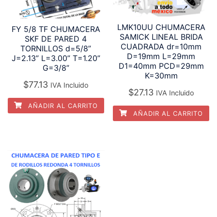
LMK10UU CHUMACERA
FY 5/8 TF CHUMACERA
SAMICK LINEAL BRIDA
SKF DE PARED 4
CUADRADA dr=10mm
TORNILLOS d=5/8”
D=19mm L=29mm
J=2.13” L=3.00” T=1.20”
D1=40mm PCD=29mm
G=3/8”
K=30mm
$
77.13
IVA Incluido
$
27.13
IVA Incluido
AÑADIR AL CARRITO
AÑADIR AL CARRITO