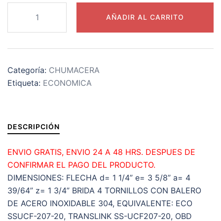
SSUCF207-
AÑADIR AL CARRITO
20
CHUMACERA
ECONOMICA
INOXIDABLE
Categoría:
CHUMACERA
304
Etiqueta:
ECONOMICA
DE
PARED
4
TORNILLOS
DESCRIPCIÓN
(CAJA
CHICA)
ENVIO GRATIS, ENVIO 24 A 48 HRS. DESPUES DE
INTERIOR
CONFIRMAR EL PAGO DEL PRODUCTO.
d=1
DIMENSIONES: FLECHA d= 1 1/4” e= 3 5/8” a= 4
1/4”
39/64” z= 1 3/4” BRIDA 4 TORNILLOS CON BALERO
e=3
DE ACERO INOXIDABLE 304, EQUIVALENTE: ECO
5/8”
SSUCF-207-20, TRANSLINK SS-UCF207-20, OBD