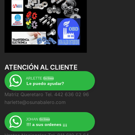
ATENCIÓN AL CLIENTE
ARLETTE
En línea
Le puedo ayudar?
Matriz Queretaro Tel. 442 636 02 96
harlette@osunabalero.com
JOHAN
En línea
!!! a sus ordenes ¡¡¡