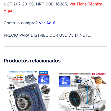
a=4
UCF-207-20-SS, NRF-OBD-16285,
Ver Ficha Técnica
39/64”
Aquí
z=1
3/4”
Como lo compro?
Ver Aquí
cantidad
PRECIO PARA DISTRIBUIDOR USD 73.17 NETO.
Productos relacionados