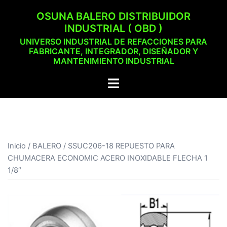
Saltar
OSUNA BALERO DISTRIBUIDOR
al
INDUSTRIAL ( OBD )
contenido
UNIVERSO INDUSTRIAL DE REFACCIONES PARA
FABRICANTE, INTEGRADOR, DISEÑADOR Y
MANTENIMIENTO INDUSTRIAL
Alternar
menú
Inicio
/
BALERO
/ SSUC206-18 REPUESTO PARA
CHUMACERA ECONOMIC ACERO INOXIDABLE FLECHA 1
1/8″