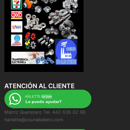
ATENCIÓN AL CLIENTE
ARLETTE
En línea
Le puedo ayudar?
Matriz Queretaro Tel. 442 636 02 96
harlette@osunabalero.com