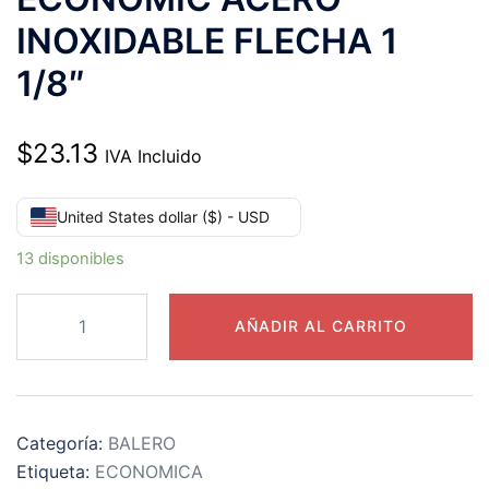
INOXIDABLE FLECHA 1
1/8″
$
23.13
IVA Incluido
United States dollar ($) - USD
13 disponibles
SSUC206-
AÑADIR AL CARRITO
18
REPUESTO
PARA
CHUMACERA
Categoría:
BALERO
ECONOMIC
Etiqueta:
ECONOMICA
ACERO