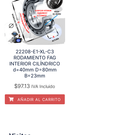
22208-E1-XL-C3
RODAMIENTO FAG
INTERIOR CILÍNDRICO
d=40mm D=80mm
B=23mm
$
97.13
IVA Incluido
AÑADIR AL CARRITO