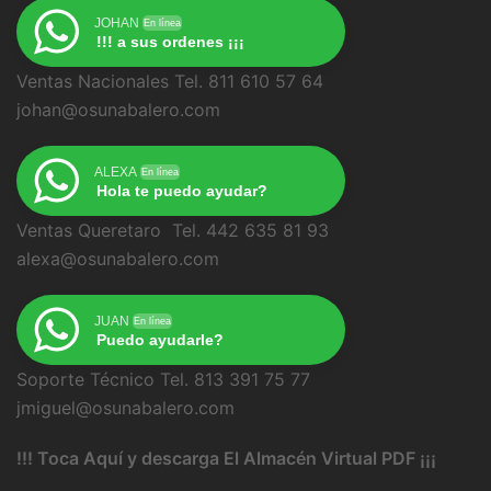
JOHAN
En línea
!!! a sus ordenes ¡¡¡
Ventas Nacionales Tel. 811 610 57 64
johan@osunabalero.com
ALEXA
En línea
Hola te puedo ayudar?
Ventas Queretaro Tel. 442 635 81 93
alexa@osunabalero.com
JUAN
En línea
Puedo ayudarle?
Soporte Técnico Tel. 813 391 75 77
jmiguel@osunabalero.com
!!! Toca Aquí y descarga El Almacén Virtual PDF ¡¡¡