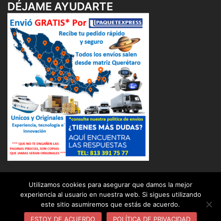
DÉJAME AYUDARTE
Utilizamos cookies para asegurar que damos la mejor
experiencia al usuario en nuestra web. Si sigues utilizando
este sitio asumiremos que estás de acuerdo.
© 2026 OSUNA BALERO DISTRIBUIDOR INDUSTRIAL (
OBD ). Funciona gracias a
Sydney
ESTOY DE ACUERDO
POLÍTICA DE PRIVACIDAD