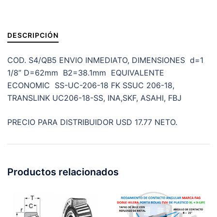
INOXIDABLE
FLECHA
1
DESCRIPCIÓN
1/8"
cantidad
COD. S4/QB5 ENVIO INMEDIATO, DIMENSIONES d=1
1/8” D=62mm B2=38.1mm EQUIVALENTE
ECONOMIC SS-UC-206-18 FK SSUC 206-18,
TRANSLINK UC206-18-SS, INA,SKF, ASAHI, FBJ
PRECIO PARA DISTRIBUIDOR USD 17.77 NETO.
Productos relacionados