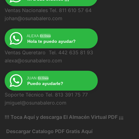
Ventas Nacionales Tel. 811 610 57 64
johan@osunabalero.com
ALEXA
En línea
Hola te puedo ayudar?
Ventas Queretaro Tel. 442 635 81 93
alexa@osunabalero.com
JUAN
En línea
Puedo ayudarle?
Soporte Técnico Tel. 813 391 75 77
jmiguel@osunabalero.com
!!! Toca Aquí y descarga El Almacén Virtual PDF ¡¡¡
Descargar Catalogo PDF Gratis Aquí