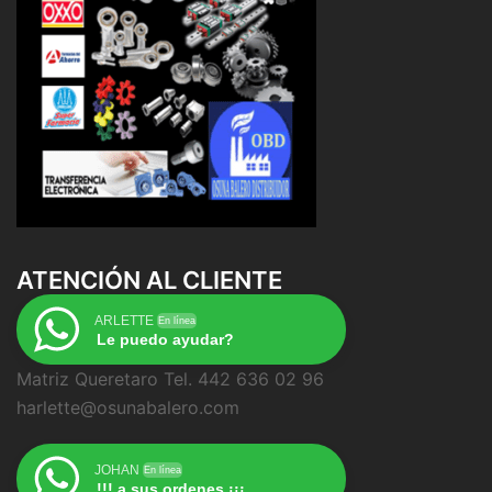
ATENCIÓN AL CLIENTE
ARLETTE
En línea
Le puedo ayudar?
Matriz Queretaro Tel. 442 636 02 96
harlette@osunabalero.com
JOHAN
En línea
!!! a sus ordenes ¡¡¡