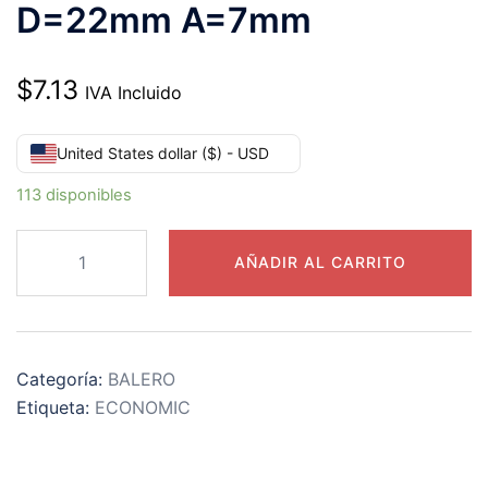
D=22mm A=7mm
$
7.13
IVA Incluido
United States dollar ($) - USD
113 disponibles
SS608-
AÑADIR AL CARRITO
ZZ
RODAMIENTO
ACERO
INOXIDALBLE
Categoría:
BALERO
TAPAS
Etiqueta:
ECONOMIC
DE
METAL
d=8mm