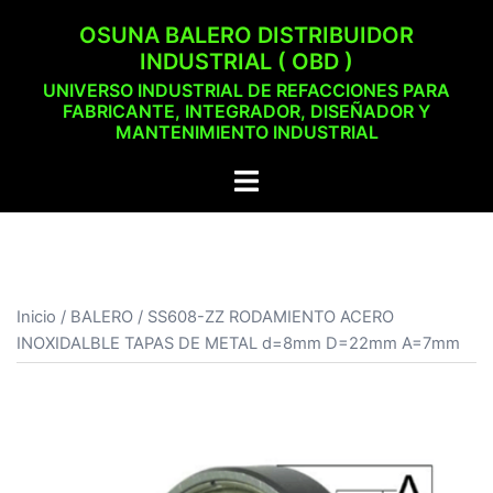
Saltar
OSUNA BALERO DISTRIBUIDOR
al
INDUSTRIAL ( OBD )
contenido
UNIVERSO INDUSTRIAL DE REFACCIONES PARA
FABRICANTE, INTEGRADOR, DISEÑADOR Y
MANTENIMIENTO INDUSTRIAL
Alternar
menú
Inicio
/
BALERO
/ SS608-ZZ RODAMIENTO ACERO
INOXIDALBLE TAPAS DE METAL d=8mm D=22mm A=7mm