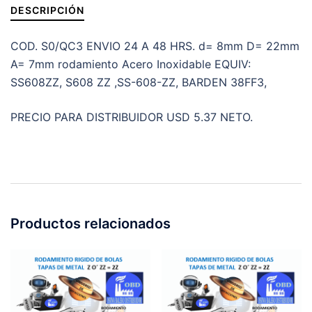
D=22mm
DESCRIPCIÓN
A=7mm
cantidad
COD. S0/QC3 ENVIO 24 A 48 HRS. d= 8mm D= 22mm
A= 7mm rodamiento Acero Inoxidable EQUIV:
SS608ZZ, S608 ZZ ,SS-608-ZZ, BARDEN 38FF3,
PRECIO PARA DISTRIBUIDOR USD 5.37 NETO.
Productos relacionados