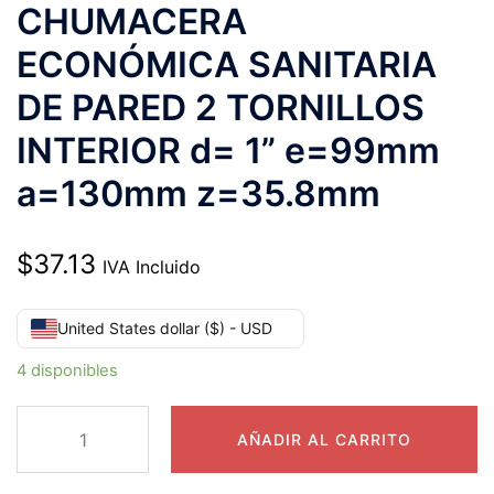
CHUMACERA
ECONÓMICA SANITARIA
DE PARED 2 TORNILLOS
INTERIOR d= 1” e=99mm
a=130mm z=35.8mm
$
37.13
IVA Incluido
United States dollar ($) - USD
4 disponibles
SPUCFL205-
AÑADIR AL CARRITO
16
CHUMACERA