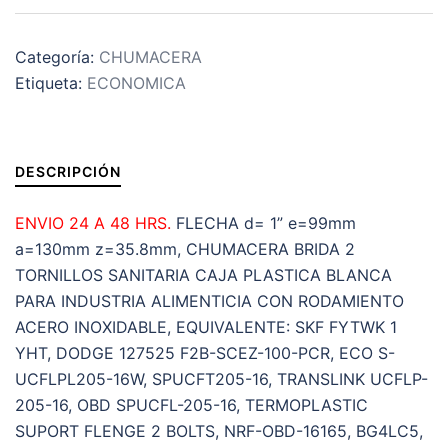
ECONÓMICA
SANITARIA
Categoría:
CHUMACERA
DE
Etiqueta:
ECONOMICA
PARED
2
TORNILLOS
INTERIOR
DESCRIPCIÓN
d=
1”
ENVIO 24 A 48 HRS.
FLECHA d= 1” e=99mm
e=99mm
a=130mm z=35.8mm, CHUMACERA BRIDA 2
a=130mm
TORNILLOS SANITARIA CAJA PLASTICA BLANCA
z=35.8mm
PARA INDUSTRIA ALIMENTICIA CON RODAMIENTO
cantidad
ACERO INOXIDABLE, EQUIVALENTE: SKF FYTWK 1
YHT, DODGE 127525 F2B-SCEZ-100-PCR, ECO S-
UCFLPL205-16W, SPUCFT205-16, TRANSLINK UCFLP-
205-16, OBD SPUCFL-205-16, TERMOPLASTIC
SUPORT FLENGE 2 BOLTS, NRF-OBD-16165, BG4LC5,