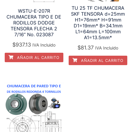
TU 25 TF CHUMACERA
WSTU-E-207R
SKF TENSORA d=25mm
CHUMACERA TIPO E DE
H1=76mm* H=91mm
RODILLOS DODGE
D1=19mm* B=34.1mm
TENSORA FLECHA 2
L1=64mm L=100mm
7/16” No. 023087
A1=13.5mm*
$
937.13
IVA Incluido
$
81.37
IVA Incluido
AÑADIR AL CARRITO
AÑADIR AL CARRITO