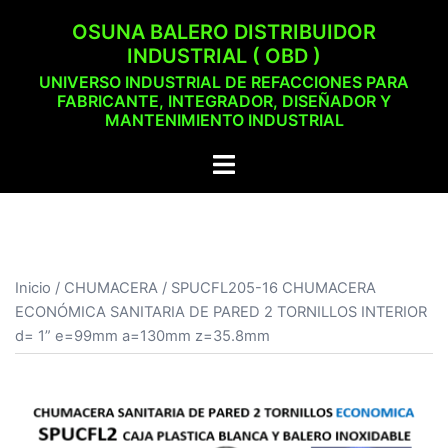
Saltar
OSUNA BALERO DISTRIBUIDOR
al
INDUSTRIAL ( OBD )
contenido
UNIVERSO INDUSTRIAL DE REFACCIONES PARA
FABRICANTE, INTEGRADOR, DISEÑADOR Y
MANTENIMIENTO INDUSTRIAL
Alternar
menú
Inicio
/
CHUMACERA
/ SPUCFL205-16 CHUMACERA
ECONÓMICA SANITARIA DE PARED 2 TORNILLOS INTERIOR
d= 1” e=99mm a=130mm z=35.8mm