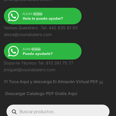
ALEXA
En línea
Hola te puedo ayudar?
Ventas Queretaro Tel. 442 635 81 93
alexa@osunabalero.com
JUAN
En línea
Puedo ayudarle?
Soporte Técnico Tel. 813 391 75 77
jmiguel@osunabalero.com
!!! Toca Aquí y descarga El Almacén Virtual PDF ¡¡¡
Descargar Catalogo PDF Gratis Aquí
Búsqueda
de
productos