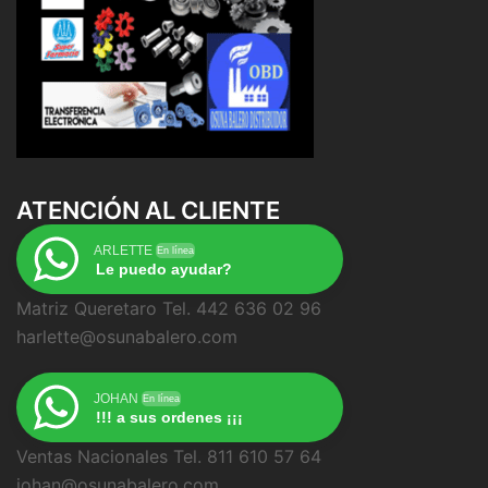
ATENCIÓN AL CLIENTE
ARLETTE
En línea
Le puedo ayudar?
Matriz Queretaro Tel. 442 636 02 96
harlette@osunabalero.com
JOHAN
En línea
!!! a sus ordenes ¡¡¡
Ventas Nacionales Tel. 811 610 57 64
johan@osunabalero.com