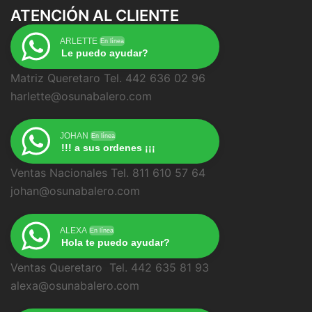
ATENCIÓN AL CLIENTE
ARLETTE
En línea
Le puedo ayudar?
Matriz Queretaro Tel. 442 636 02 96
harlette@osunabalero.com
JOHAN
En línea
!!! a sus ordenes ¡¡¡
Ventas Nacionales Tel. 811 610 57 64
johan@osunabalero.com
ALEXA
En línea
Hola te puedo ayudar?
Ventas Queretaro Tel. 442 635 81 93
alexa@osunabalero.com