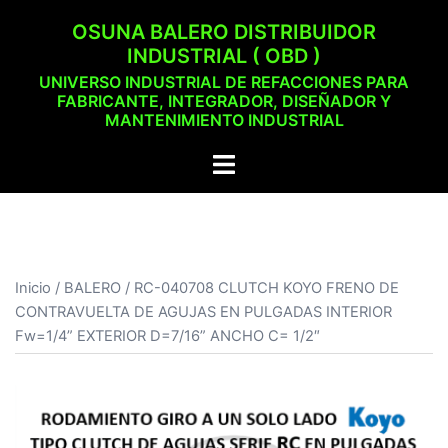
Saltar
OSUNA BALERO DISTRIBUIDOR
al
INDUSTRIAL ( OBD )
contenido
UNIVERSO INDUSTRIAL DE REFACCIONES PARA
FABRICANTE, INTEGRADOR, DISEÑADOR Y
MANTENIMIENTO INDUSTRIAL
Alternar
menú
Inicio
/
BALERO
/ RC-040708 CLUTCH KOYO FRENO DE
CONTRAVUELTA DE AGUJAS EN PULGADAS INTERIOR
Fw=1/4” EXTERIOR D=7/16” ANCHO C= 1/2″