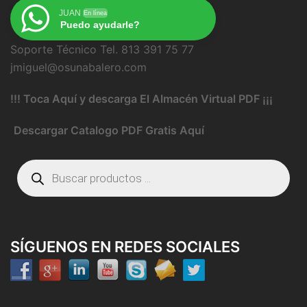
JUAN
En línea
Puedo ayudarle?
Soporte Técnico Tel. 813 391 75 77
jmiguel@osunabalero.com
!!! Toca Aquí y descarga El Almacén Virtual PDF ¡¡¡
Descargar Catalogo PDF Gratis Aquí
Búsqueda
de
productos
SÍGUENOS EN REDES SOCIALES