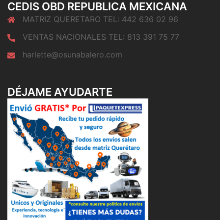
CEDIS OBD REPUBLICA MEXICANA
MATRIZ QUERETARO TEL: 442 636 02 96
VENTAS NACIONALES TEL: 813 391 75 77
harlette@osunabalero.com
DÉJAME AYUDARTE