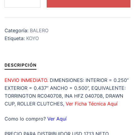
040708
CLUTCH
KOYO
FRENO
Categoría:
BALERO
DE
Etiqueta:
KOYO
CONTRAVUELTA
DE
AGUJAS
EN
DESCRIPCIÓN
PULGADAS
INTERIOR
ENVIO INMEDIATO.
DIMENSIONES: INTERIOR = 0.250”
Fw=1/4”
EXTERIOR = 0.437” ANCHO = 0.500”, EQUIVALENTE:
EXTERIOR
TORRINGTON RC040708, INA HFZ 040708, DRAWN
D=7/16”
CUP, ROLLER CLUTCHES,
Ver Ficha Técnica Aquí
ANCHO
C=
Como lo compro?
Ver Aquí
1/2"
cantidad
PRECIO PARA DISTRIBUIDOR USD 17.13 NETO.