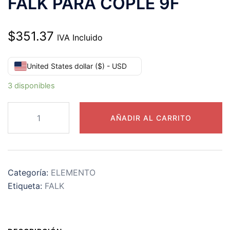
FALK PARA COPLE 9F
$
351.37
IVA Incluido
United States dollar ($) - USD
3 disponibles
9F
AÑADIR AL CARRITO
JUEGO
DE
REJILLAS
FALK
Categoría:
ELEMENTO
PARA
Etiqueta:
FALK
COPLE
9F
cantidad