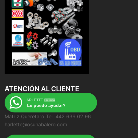
ATENCIÓN AL CLIENTE
ARLETTE
En línea
Le puedo ayudar?
Matriz Queretaro Tel. 442 636 02 96
harlette@osunabalero.com