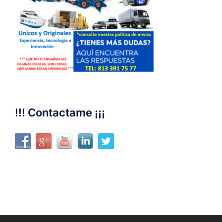
!!! Contactame ¡¡¡