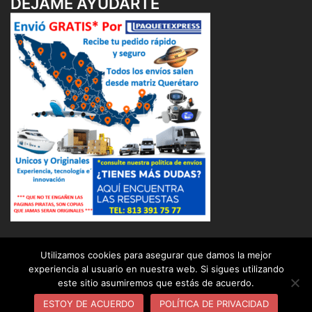
DÉJAME AYUDARTE
Utilizamos cookies para asegurar que damos la mejor
experiencia al usuario en nuestra web. Si sigues utilizando
este sitio asumiremos que estás de acuerdo.
© 2026 OSUNA BALERO DISTRIBUIDOR INDUSTRIAL (
OBD ). Funciona gracias a
Sydney
ESTOY DE ACUERDO
POLÍTICA DE PRIVACIDAD