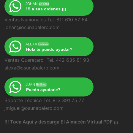
JOHAN
En línea
!!! a sus ordenes ¡¡¡
Ventas Nacionales Tel. 811 610 57 64
johan@osunabalero.com
ALEXA
En línea
Hola te puedo ayudar?
Ventas Queretaro Tel. 442 635 81 93
alexa@osunabalero.com
JUAN
En línea
Puedo ayudarle?
Soporte Técnico Tel. 813 391 75 77
jmiguel@osunabalero.com
!!! Toca Aquí y descarga El Almacén Virtual PDF ¡¡¡