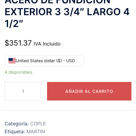
EXTERIOR 3 3/4″ LARGO 4
1/2″
$
351.37
IVA Incluido
United States dollar ($) - USD
4 disponibles
MS150
AÑADIR AL CARRITO
COPLE
MARTIN
DE
ACERO
Categoría:
COPLE
DE
Etiqueta:
MARTIN
FUNDICION