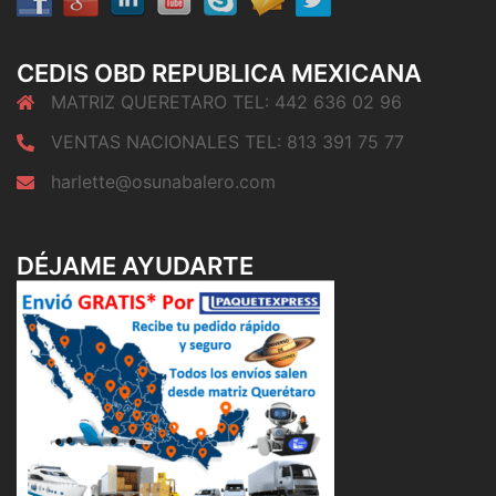
CEDIS OBD REPUBLICA MEXICANA
MATRIZ QUERETARO TEL: 442 636 02 96
VENTAS NACIONALES TEL: 813 391 75 77
harlette@osunabalero.com
DÉJAME AYUDARTE