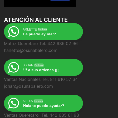
ATENCIÓN AL CLIENTE
ARLETTE
En línea
Le puedo ayudar?
Matriz Queretaro Tel. 442 636 02 96
harlette@osunabalero.com
JOHAN
En línea
!!! a sus ordenes ¡¡¡
Ventas Nacionales Tel. 811 610 57 64
johan@osunabalero.com
ALEXA
En línea
Hola te puedo ayudar?
Ventas Queretaro Tel. 442 635 81 93