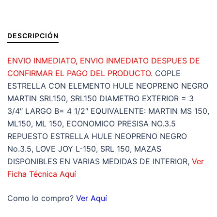
EXTERIOR
3
3/4″
DESCRIPCIÓN
LARGO
4
ENVIO INMEDIATO, ENVIO INMEDIATO DESPUES DE
1/2″
CONFIRMAR EL PAGO DEL PRODUCTO.
COPLE
cantidad
ESTRELLA CON ELEMENTO HULE NEOPRENO NEGRO
MARTIN SRL150, SRL150 DIAMETRO EXTERIOR = 3
3/4″ LARGO B= 4 1/2″ EQUIVALENTE: MARTIN MS 150,
ML150, ML 150, ECONOMICO PRESISA NO.3.5
REPUESTO ESTRELLA HULE NEOPRENO NEGRO
No.3.5, LOVE JOY L-150, SRL 150, MAZAS
DISPONIBLES EN VARIAS MEDIDAS DE INTERIOR,
Ver
Ficha Técnica Aquí
Como lo compro?
Ver Aquí