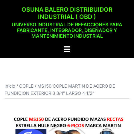
Saltar
OSUNA BALERO DISTRIBUIDOR
al
INDUSTRIAL ( OBD )
contenido
UNIVERSO INDUSTRIAL DE REFACCIONES PARA
FABRICANTE, INTEGRADOR, DISEÑADOR Y
MANTENIMIENTO INDUSTRIAL
Alternar
menú
Inicio
/
COPLE
/ MS150 COPLE MARTIN DE ACERO DE
FUNDICION EXTERIOR 3 3/4″ LARGO 4 1/2″