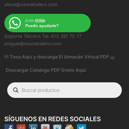
alexa@osunabalero.com
JUAN
En línea
Puedo ayudarle?
Soporte Técnico Tel. 813 391 75 77
jmiguel@osunabalero.com
!!! Toca Aquí y descarga El Almacén Virtual PDF ¡¡¡
Descargar Catalogo PDF Gratis Aquí
Búsqueda
de
productos
SÍGUENOS EN REDES SOCIALES