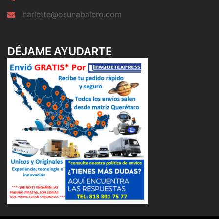
harlette@osunabalero.com
DÉJAME AYUDARTE