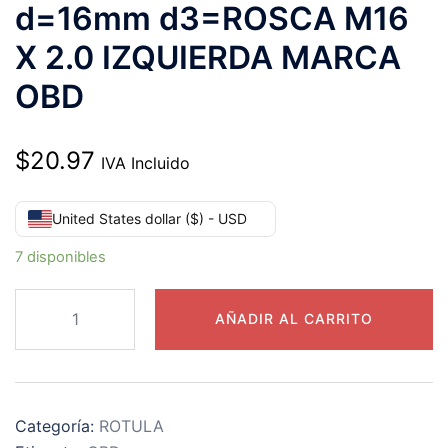
d=16mm d3=ROSCA M16
X 2.0 IZQUIERDA MARCA
OBD
$
20.97
IVA Incluido
United States dollar ($) - USD
7 disponibles
POS-
AÑADIR AL CARRITO
16
L
ROTULA
MACHO
Categoría:
ROTULA
d=16mm