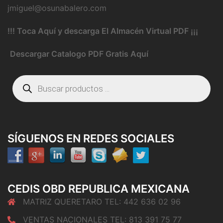
jmiguel@osunabalero.com
!!! Toca Aquí y descarga El Almacén Virtual PDF ¡¡¡
Descargar Catalogo PDF Gratis Aquí
Búsqueda
de
productos
SÍGUENOS EN REDES SOCIALES
CEDIS OBD REPUBLICA MEXICANA
MATRIZ QUERETARO TEL: 442 636 02 96
VENTAS NACIONALES TEL: 813 391 75 77