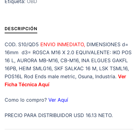
Etiqueta:
OBD
d3=ROSCA
M16
X
2.0
DESCRIPCIÓN
IZQUIERDA
MARCA
COD. S10/QD5
ENVIO INMEDIATO,
DIMENSIONES d=
OBD
16mm d3= ROSCA M16 X 2.0 EQUIVALENTE: IKO POS
cantidad
16 L, AURORA MB-M16, CB-M16, INA ELGUES GAKFL
16PB, HEIM SMLG16, SKF SALKAC 16 M, LSK TSML16,
POS16L Rod Ends male metric, Osuna, Industria.
Ver
Ficha Técnica Aquí
Como lo compro?
Ver Aquí
PRECIO PARA DISTRIBUIDOR USD 16.13 NETO.