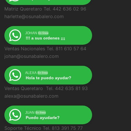
Matriz Queretaro Tel. 442 636 02 96
harlette@osunabalero.com
JOHAN
En línea
!!! a sus ordenes ¡¡¡
Ventas Nacionales Tel. 811 610 57 64
johan@osunabalero.com
ALEXA
En línea
Hola te puedo ayudar?
Ventas Queretaro Tel. 442 635 81 93
alexa@osunabalero.com
JUAN
En línea
Puedo ayudarle?
Soporte Técnico Tel. 813 391 75 77