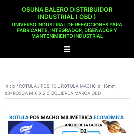
Saltar
OSUNA BALERO DISTRIBUIDOR
al
INDUSTRIAL ( OBD )
contenido
UNIVERSO INDUSTRIAL DE REFACCIONES PARA
FABRICANTE, INTEGRADOR, DISEÑADOR Y
MANTENIMIENTO INDUSTRIAL
Alternar
menú
Inicio
/
ROTULA
/ POS-16 L ROTULA MACHO d=16mm
d3=ROSCA M16 X 2.0 IZQUIERDA MARCA OBD