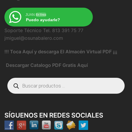
JUAN
En línea
Puedo ayudarle?
Soporte Técnico Tel. 813 391 75 77
jmiguel@osunabalero.com
!!! Toca Aquí y descarga El Almacén Virtual PDF ¡¡¡
Descargar Catalogo PDF Gratis Aquí
Búsqueda
de
productos
SÍGUENOS EN REDES SOCIALES