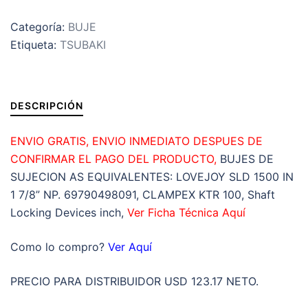
LOCK
Categoría:
BUJE
TSUBAKI
Etiqueta:
TSUBAKI
INTERIOR
d:
1.875”
EXTERIOR
DESCRIPCIÓN
D:
3.149”
ENVIO GRATIS, ENVIO INMEDIATO DESPUES DE
LARGO
CONFIRMAR EL PAGO DEL PRODUCTO,
BUJES DE
L:
SUJECION AS EQUIVALENTES: LOVEJOY SLD 1500 IN
0.945”
1 7/8” NP. 69790498091, CLAMPEX KTR 100, Shaft
ANCHO
Locking Devices inch,
Ver Ficha Técnica Aquí
Lt:
1.260”
Como lo compro?
Ver Aquí
cantidad
PRECIO PARA DISTRIBUIDOR USD 123.17 NETO.