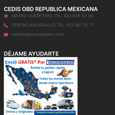
CEDIS OBD REPUBLICA MEXICANA
MATRIZ QUERETARO TEL: 442 636 02 96
VENTAS NACIONALES TEL: 813 391 75 77
harlette@osunabalero.com
DÉJAME AYUDARTE