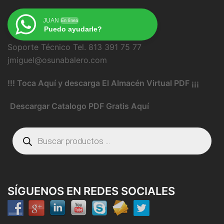
JUAN
En línea
Puedo ayudarle?
Soporte Técnico Tel. 813 391 75 77
jmiguel@osunabalero.com
!!! Toca Aquí y descarga El Almacén Virtual PDF ¡¡¡
Descargar Catalogo PDF Gratis Aquí
Búsqueda
de
productos
SÍGUENOS EN REDES SOCIALES