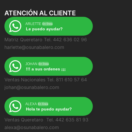
ATENCIÓN AL CLIENTE
ARLETTE
En línea
Le puedo ayudar?
Matriz Queretaro Tel. 442 636 02 96
harlette@osunabalero.com
JOHAN
En línea
!!! a sus ordenes ¡¡¡
Ventas Nacionales Tel. 811 610 57 64
johan@osunabalero.com
ALEXA
En línea
Hola te puedo ayudar?
Ventas Queretaro Tel. 442 635 81 93
alexa@osunabalero.com