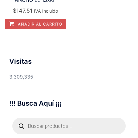
ANCHO Lt: 1.260”
$
147.51
IVA Incluido
AÑADIR AL CARRITO
Visitas
3,309,335
!!! Busca Aquí ¡¡¡
Búsqueda
de
productos