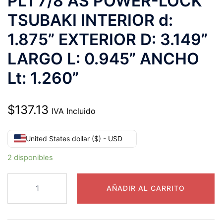
PL1 7/8 AS POWER-LOCK
TSUBAKI INTERIOR d:
1.875” EXTERIOR D: 3.149”
LARGO L: 0.945” ANCHO
Lt: 1.260”
$
137.13
IVA Incluido
United States dollar ($) - USD
2 disponibles
PL1
AÑADIR AL CARRITO
7/8
AS
POWER-