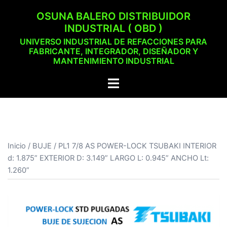
Saltar
OSUNA BALERO DISTRIBUIDOR
al
INDUSTRIAL ( OBD )
contenido
UNIVERSO INDUSTRIAL DE REFACCIONES PARA
FABRICANTE, INTEGRADOR, DISEÑADOR Y
MANTENIMIENTO INDUSTRIAL
Alternar
menú
Inicio
/
BUJE
/ PL1 7/8 AS POWER-LOCK TSUBAKI INTERIOR
d: 1.875” EXTERIOR D: 3.149” LARGO L: 0.945” ANCHO Lt:
1.260”