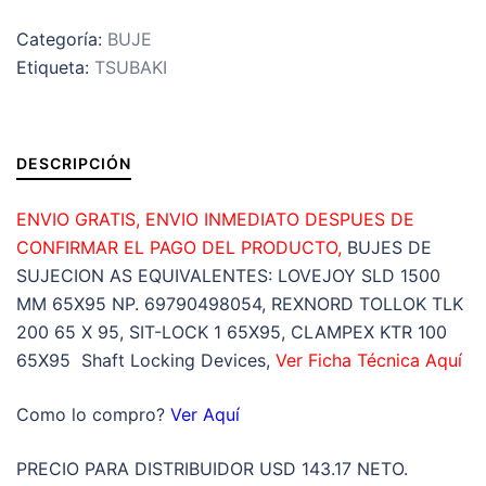
TSUBAKI
Categoría:
BUJE
INTERIOR
Etiqueta:
TSUBAKI
d:65mm
EXTERIOR
D:90mm
LARGO
DESCRIPCIÓN
L:
24mm
ENVIO GRATIS, ENVIO INMEDIATO DESPUES DE
ANCHO
CONFIRMAR EL PAGO DEL PRODUCTO,
BUJES DE
Lt:
SUJECION AS EQUIVALENTES: LOVEJOY SLD 1500
32mm
MM 65X95 NP. 69790498054, REXNORD TOLLOK TLK
cantidad
200 65 X 95, SIT-LOCK 1 65X95, CLAMPEX KTR 100
65X95 Shaft Locking Devices,
Ver Ficha Técnica Aquí
Como lo compro?
Ver Aquí
PRECIO PARA DISTRIBUIDOR USD 143.17 NETO.