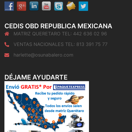
CEDIS OBD REPUBLICA MEXICANA
MATRIZ QUERETARO TEL: 442 636 02 96
VENTAS NACIONALES TEL: 813 391 75 77
harlette@osunabalero.com
DÉJAME AYUDARTE