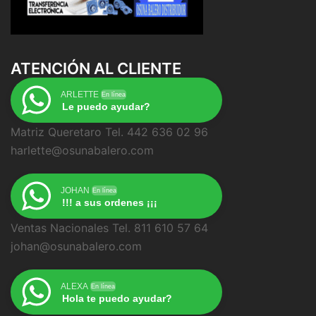
ATENCIÓN AL CLIENTE
ARLETTE
En línea
Le puedo ayudar?
Matriz Queretaro Tel. 442 636 02 96
harlette@osunabalero.com
JOHAN
En línea
!!! a sus ordenes ¡¡¡
Ventas Nacionales Tel. 811 610 57 64
johan@osunabalero.com
ALEXA
En línea
Hola te puedo ayudar?