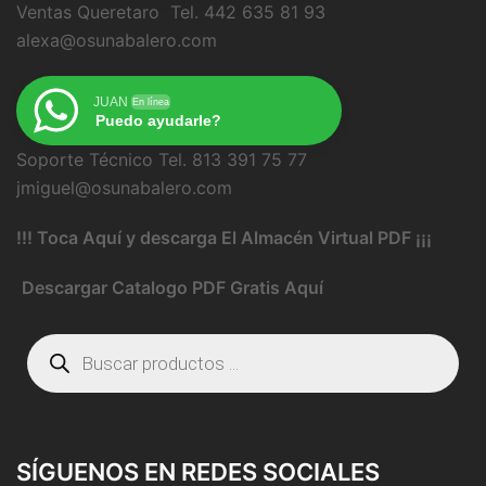
Ventas Queretaro Tel. 442 635 81 93
alexa@osunabalero.com
JUAN
En línea
Puedo ayudarle?
Soporte Técnico Tel. 813 391 75 77
jmiguel@osunabalero.com
!!! Toca Aquí y descarga El Almacén Virtual PDF ¡¡¡
Descargar Catalogo PDF Gratis Aquí
Búsqueda
de
productos
SÍGUENOS EN REDES SOCIALES