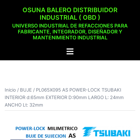
Saltar
OSUNA BALERO DISTRIBUIDOR
al
INDUSTRIAL ( OBD )
contenido
UNIVERSO INDUSTRIAL DE REFACCIONES PARA
FABRICANTE, INTEGRADOR, DISEÑADOR Y
MANTENIMIENTO INDUSTRIAL
Alternar
menú
Inicio
/
BUJE
/ PL065X095 AS POWER-LOCK TSUBAKI
INTERIOR d:65mm EXTERIOR D:90mm LARGO L: 24mm
ANCHO Lt: 32mm