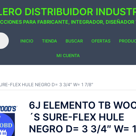
ERO DISTRIBUIDOR INDUSTRI
ACCIONES PARA FABRICANTE, INTEGRADOR, DISEÑADOR
INICIO
TIENDA
BUSCAR
OFERTAS
PRODU
MI CUENTA
RE-FLEX HULE NEGRO D= 3 3/4″ W= 1 7/8″
6J ELEMENTO TB WO
´S SURE-FLEX HULE
NEGRO D= 3 3/4″ W= 