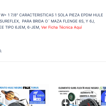
D=
3
3/4"
 W= 1 7/8″ CARACTERISTICAS 1 SOLA PIEZA EPDM HULE
W=
SUREFLEX, PARA BRIDA O´ MAZA FLENGE 6S, Y 6J,
1
E TIPO 6JEM, 6-JEM,
Ver Ficha Técnica Aquí
7/8"
cantidad
.