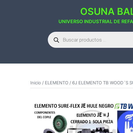
Saltar
OSUNA BAL
al
contenido
UNIVERSO INDUSTRIAL DE REF
Búsqueda
de
productos
Inicio
/
ELEMENTO
/ 6J ELEMENTO TB WOOD´S SU