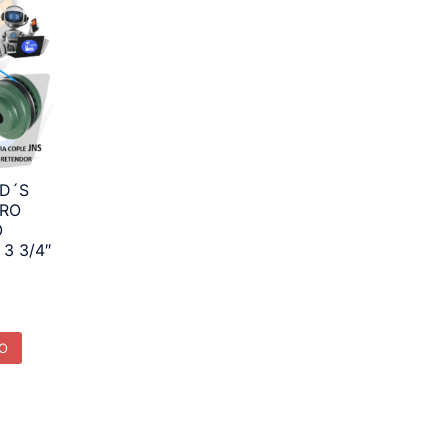
D´S
GRO
O
3 3/4″
TO