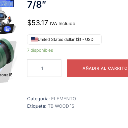
7/8″
$
53.17
IVA Incluido
United States dollar ($) - USD
7 disponibles
6J
AÑADIR AL CARRITO
ELEMENTO
TB
WOOD
´S
Categoría:
ELEMENTO
SURE-
Etiqueta:
TB WOOD´S
FLEX
HULE
NEGRO