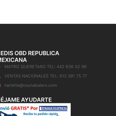
EDIS OBD REPUBLICA
MEXICANA
MATRIZ QUERETARO TEL: 442 636 02 96
VENTAS NACIONALES TEL: 813 391 75 77
harlette@osunabalero.com
DÉJAME AYUDARTE