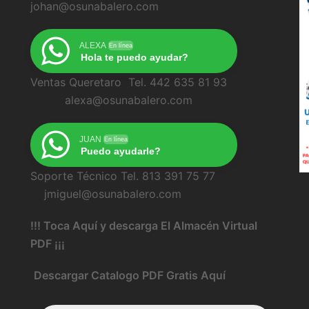
johan@osunabalero.com
ALEXA
En línea
Hola te puedo ayudar?
Ventas Queretaro Tel. 442 635 81 93
alexa@osunabalero.com
JUAN
En línea
Puedo ayudarle?
Soporte Técnico Tel. 813 391 75 77
jmiguel@osunabalero.com
!!! Toca Aquí y descarga El Almacén Virtual
PDF ¡¡¡
Descargar Catalogo PDF Gratis Aquí