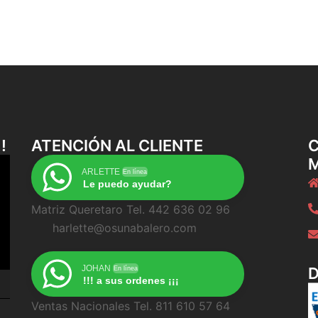
!
ATENCIÓN AL CLIENTE
C
ARLETTE
En línea
Le puedo ayudar?
Matriz Queretaro Tel. 442 636 02 96
harlette@osunabalero.com
JOHAN
En línea
!!! a sus ordenes ¡¡¡
Ventas Nacionales Tel. 811 610 57 64