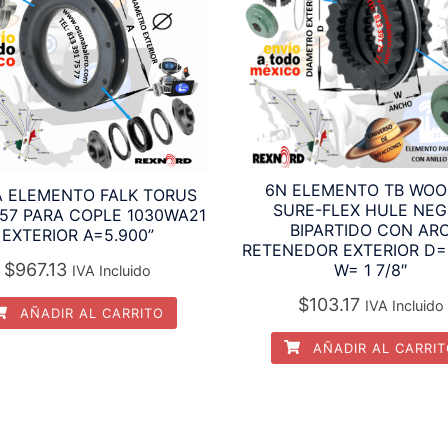
6N ELEMENTO TB WOO
 ELEMENTO FALK TORUS
SURE-FLEX HULE NE
57 PARA COPLE 1030WA21
BIPARTIDO CON AR
EXTERIOR A=5.900”
RETENEDOR EXTERIOR D= 
$
967.13
W= 1 7/8″
IVA Incluido
$
103.17
IVA Incluido
AÑADIR AL CARRITO
AÑADIR AL CARRI