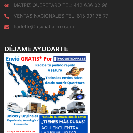
MATRIZ QUERETARO TEL: 442 636 02 96
VENTAS NACIONALES TEL: 813 391 75 77
harlette@osunabalero.com
DÉJAME AYUDARTE