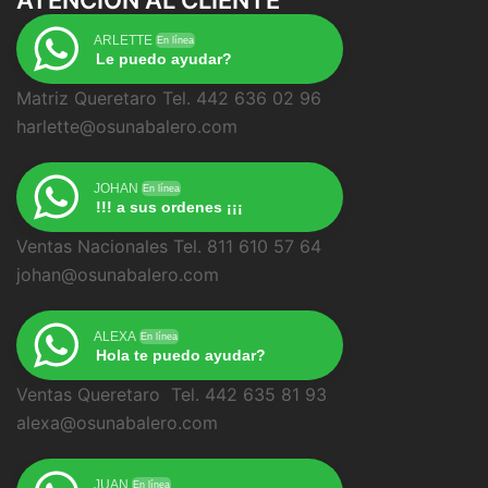
ARLETTE
En línea
Le puedo ayudar?
Matriz Queretaro Tel. 442 636 02 96
harlette@osunabalero.com
JOHAN
En línea
!!! a sus ordenes ¡¡¡
Ventas Nacionales Tel. 811 610 57 64
johan@osunabalero.com
ALEXA
En línea
Hola te puedo ayudar?
Ventas Queretaro Tel. 442 635 81 93
alexa@osunabalero.com
JUAN
En línea