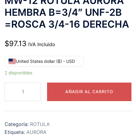
MW-12 ROTULA AURORA
HEMBRA B=3/4″ UNF-2B
=ROSCA 3/4-16 DERECHA
$
97.13
IVA Incluido
United States dollar ($) - USD
2 disponibles
MW-
AÑADIR AL CARRITO
12
ROTULA
AURORA
HEMBRA
Categoría:
ROTULA
B=3/4″
Etiqueta:
AURORA
UNF-