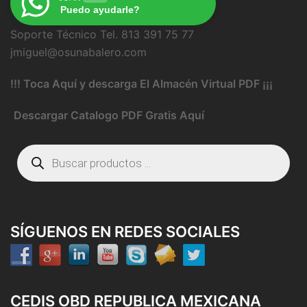
Puedo ayudarle?
Soporte Técnico Tel. 813 391 75 77
jmiguel@osunabalero.com
!!! Toca Aquí y descarga El Almacén Virtual PDF ¡¡¡
Descargar Catalogo PDF Gratis Aquí
Búsqueda
de
productos
SÍGUENOS EN REDES SOCIALES
CEDIS OBD REPUBLICA MEXICANA