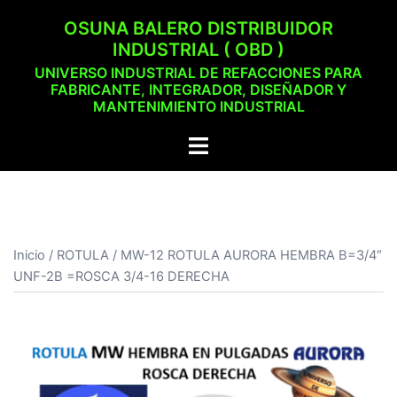
Saltar
OSUNA BALERO DISTRIBUIDOR
al
INDUSTRIAL ( OBD )
contenido
UNIVERSO INDUSTRIAL DE REFACCIONES PARA
FABRICANTE, INTEGRADOR, DISEÑADOR Y
MANTENIMIENTO INDUSTRIAL
Alternar
menú
Inicio
/
ROTULA
/ MW-12 ROTULA AURORA HEMBRA B=3/4″
UNF-2B =ROSCA 3/4-16 DERECHA