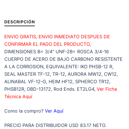
2B
=ROSCA
3/4-
DESCRIPCIÓN
16
DERECHA
ENVIO GRATIS, ENVIO INMEDIATO DESPUES DE
cantidad
CONFIRMAR EL PAGO DEL PRODUCTO,
DIMENSIONES B= 3/4″ UNF-2B= ROSCA 3/4-16
CUERPO DE ACERO DE BAJO CARBONO RESISTENTE
A LA CORROSION, EQUIVALENTE: IKO PHSB-12 R,
SEAL MASTER TF-12, TR-12, AURORA MW12, CW12,
ALINABAL VF-12-G, HEIM HF12, SPHERCO TR12,
PHSB12R, OBD-13172, Rod Ends. ET2LG4,
Ver Ficha
Técnica Aquí
Como la compro?
Ver Aquí
PRECIO PARA DISTRIBUIDOR USD 83.17 NETO.