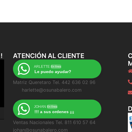
!
ATENCIÓN AL CLIENTE
C
ARLETTE
En línea
Le puedo ayudar?
Matriz Queretaro Tel. 442 636 02 96
harlette@osunabalero.com
JOHAN
En línea
!!! a sus ordenes ¡¡¡
Ventas Nacionales Tel. 811 610 57 64
johan@osunabalero.com