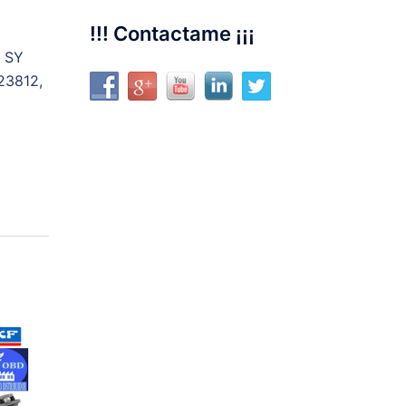
!!! Contactame ¡¡¡
N SY
23812,