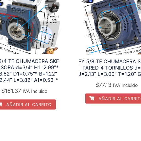
3/4 TF CHUMACERA SKF
FY 5/8 TF CHUMACERA S
SORA d=3/4” H1=2.99”*
PARED 4 TORNILLOS d=
.62” D1=0.75”* B=1.22”
J=2.13” L=3.00” T=1.20” 
2.44” L=3.82” A1=0.53”*
$
77.13
IVA Incluido
$
151.37
IVA Incluido
AÑADIR AL CARRI
AÑADIR AL CARRITO