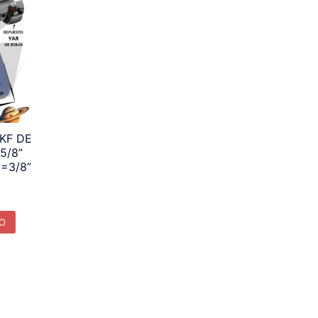
KF DE
5/8”
G=3/8”
TO