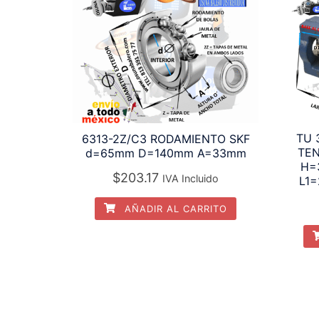
TU 
6313-2Z/C3 RODAMIENTO SKF
TEN
d=65mm D=140mm A=33mm
H=3
$
203.17
IVA Incluido
L1=
AÑADIR AL CARRITO