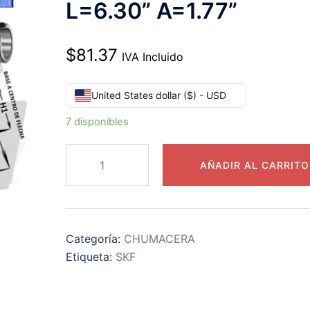
L=6.30” A=1.77”
$
81.37
IVA Incluido
United States dollar ($) - USD
7 disponibles
SY
AÑADIR AL CARRITO
1
3/8
TF
SKF
Categoría:
CHUMACERA
CHUMACERA
Etiqueta:
SKF
PISO
d=1
3/8”