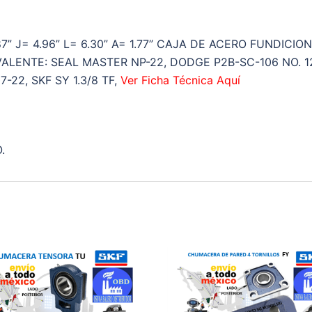
H1=1.87”
J=4.96”
L=6.30”
87” J= 4.96” L= 6.30” A= 1.77” CAJA DE ACERO FUNDICIO
A=1.77”
VALENTE: SEAL MASTER NP-22, DODGE P2B-SC-106 NO. 1
cantidad
22, SKF SY 1.3/8 TF,
Ver Ficha Técnica Aquí
.