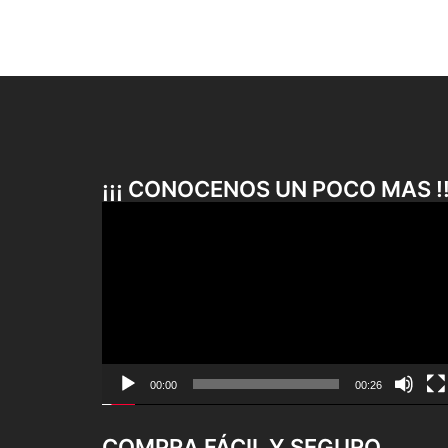
¡¡¡ CONOCENOS UN POCO MAS !!
Reproductor
de
vídeo
00:00
00:26
COMPRA FÁCIL Y SEGURO