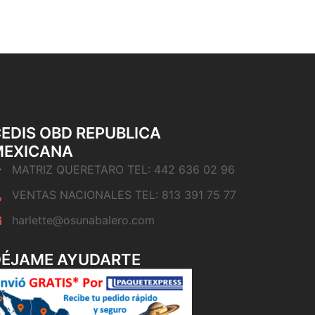
EDIS OBD REPUBLICA
MEXICANA
MATRIZ QUERETARO TEL: 442 636 02 96
VENTAS NACIONALES TEL: 813 391 75 77
harlette@osunabalero.com
DÉJAME AYUDARTE