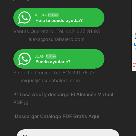
ALEXA
En línea
Hola te puedo ayudar?
Ventas Queretaro Tel. 442 635 81 93
alexa@osunabalero.com
JUAN
En línea
Puedo ayudarle?
Soporte Técnico Tel. 813 391 75 77
jmiguel@osunabalero.com
!!! Toca Aquí y descarga El Almacén Virtual
PDF ¡¡¡
Descargar Catalogo PDF Gratis Aquí
Búsqueda