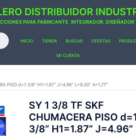
ERO DISTRIBUIDOR INDUSTRI
ACCIONES PARA FABRICANTE, INTEGRADOR, DISEÑADOR
INICIO
TIENDA
BUSCAR
OFERTAS
PRODU
MI CUENTA
A PISO d=1 3/8” H1=1.87” J=4.96” L=6.30” A=1.77”
SY 1 3/8 TF SKF
CHUMACERA PISO d=
3/8” H1=1.87” J=4.96”