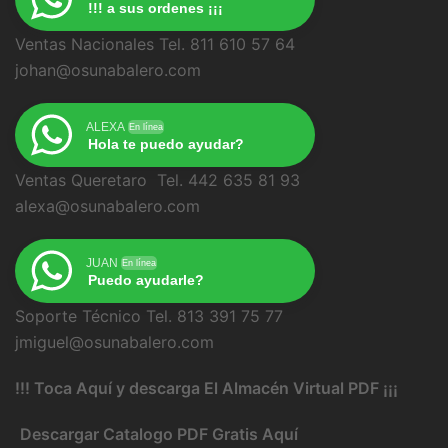
!!! a sus ordenes ¡¡¡
Ventas Nacionales Tel. 811 610 57 64
johan@osunabalero.com
ALEXA
En línea
Hola te puedo ayudar?
Ventas Queretaro Tel. 442 635 81 93
alexa@osunabalero.com
JUAN
En línea
Puedo ayudarle?
Soporte Técnico Tel. 813 391 75 77
jmiguel@osunabalero.com
!!! Toca Aquí y descarga El Almacén Virtual PDF ¡¡¡
Descargar Catalogo PDF Gratis Aquí