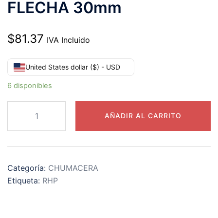
FLECHA 30mm
$
81.37
IVA Incluido
United States dollar ($) - USD
6 disponibles
MSF-
AÑADIR AL CARRITO
30mm
RHP
CHUMACERA
REFORZADA
Categoría:
CHUMACERA
BRIDA
Etiqueta:
RHP
4
TORNILLOS
FLECHA