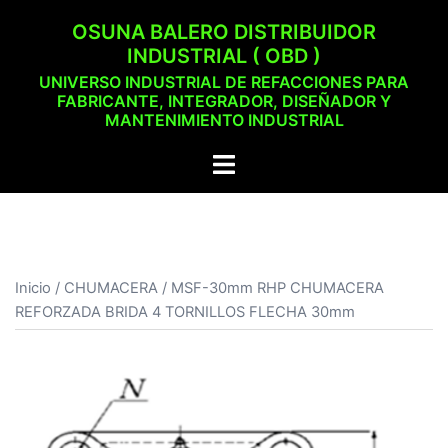
Saltar
OSUNA BALERO DISTRIBUIDOR
al
INDUSTRIAL ( OBD )
contenido
UNIVERSO INDUSTRIAL DE REFACCIONES PARA
FABRICANTE, INTEGRADOR, DISEÑADOR Y
MANTENIMIENTO INDUSTRIAL
Alternar
menú
Inicio
/
CHUMACERA
/ MSF-30mm RHP CHUMACERA
REFORZADA BRIDA 4 TORNILLOS FLECHA 30mm