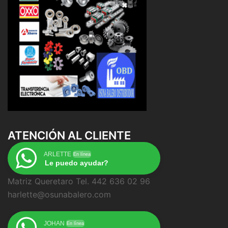
ATENCIÓN AL CLIENTE
ARLETTE
En línea
Le puedo ayudar?
Matriz Queretaro Tel. 442 636 02 96
harlette@osunabalero.com
JOHAN
En línea