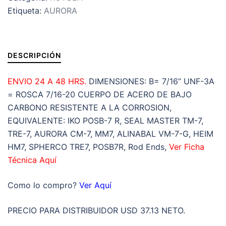
Etiqueta:
AURORA
UNF-
3A=ROSCA
7/16-
20
DESCRIPCIÓN
DERECHA
cantidad
ENVIO 24 A 48 HRS.
DIMENSIONES: B= 7/16” UNF-3A
= ROSCA 7/16-20 CUERPO DE ACERO DE BAJO
CARBONO RESISTENTE A LA CORROSION,
EQUIVALENTE: IKO POSB-7 R, SEAL MASTER TM-7,
TRE-7, AURORA CM-7, MM7, ALINABAL VM-7-G, HEIM
HM7, SPHERCO TRE7, POSB7R, Rod Ends,
Ver Ficha
Técnica Aquí
Como lo compro?
Ver Aquí
PRECIO PARA DISTRIBUIDOR USD 37.13 NETO.