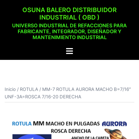
Saltar
OSUNA BALERO DISTRIBUIDOR
al
INDUSTRIAL ( OBD )
contenido
UNIVERSO INDUSTRIAL DE REFACCIONES PARA
FABRICANTE, INTEGRADOR, DISEÑADOR Y
MANTENIMIENTO INDUSTRIAL
Alternar
menú
Inicio
/
ROTULA
/ MM-7 ROTULA AURORA MACHO B=7/16″
UNF-3A=ROSCA 7/16-20 DERECHA