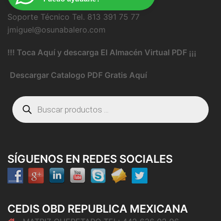
Soporte Técnico Tel. 813 391 75 77
jmiguel@osunabalero.com
!!! Toca Aquí y descarga El Almacén Virtual PDF ¡¡¡
Descargar Catalogo PDF Gratis Aquí
Búsqueda
de
productos
SÍGUENOS EN REDES SOCIALES
CEDIS OBD REPUBLICA MEXICANA