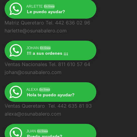
ARLETTE
En línea
Le puedo ayudar?
Matriz Queretaro Tel. 442 636 02 96
harlette@osunabalero.com
JOHAN
En línea
!!! a sus ordenes ¡¡¡
Ventas Nacionales Tel. 811 610 57 64
johan@osunabalero.com
ALEXA
En línea
Hola te puedo ayudar?
Ventas Queretaro Tel. 442 635 81 93
alexa@osunabalero.com
JUAN
En línea
Puedo ayudarle?