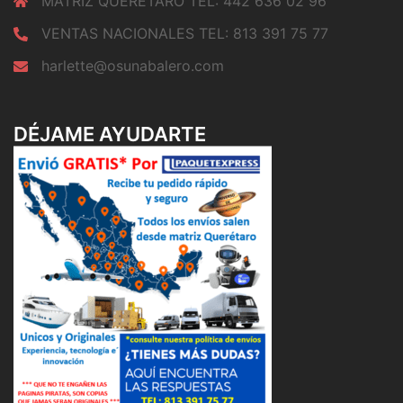
MATRIZ QUERETARO TEL: 442 636 02 96
VENTAS NACIONALES TEL: 813 391 75 77
harlette@osunabalero.com
DÉJAME AYUDARTE