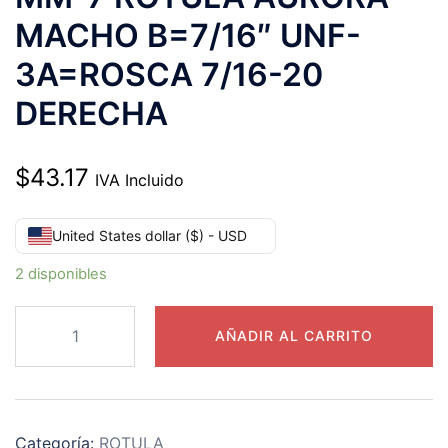
MACHO B=7/16″ UNF-
3A=ROSCA 7/16-20
DERECHA
$
43.17
IVA Incluido
United States dollar ($) - USD
2 disponibles
MM-
AÑADIR AL CARRITO
7
ROTULA
AURORA
MACHO
Categoría:
ROTULA
B=7/16″