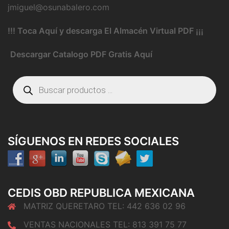
jmiguel@osunabalero.com
!!! Toca Aquí y descarga El Almacén Virtual PDF ¡¡¡
Descargar Catalogo PDF Gratis Aquí
Búsqueda
de
productos
SÍGUENOS EN REDES SOCIALES
CEDIS OBD REPUBLICA MEXICANA
MATRIZ QUERETARO TEL: 442 636 02 96
VENTAS NACIONALES TEL: 813 391 75 77