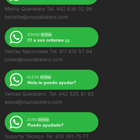
Matriz Queretaro Tel. 442 636 02 96
harlette@osunabalero.com
JOHAN
En línea
!!! a sus ordenes ¡¡¡
Ventas Nacionales Tel. 811 610 57 64
johan@osunabalero.com
ALEXA
En línea
Hola te puedo ayudar?
Ventas Queretaro Tel. 442 635 81 93
alexa@osunabalero.com
JUAN
En línea
Puedo ayudarle?
Soporte Técnico Tel. 813 391 75 77