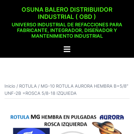
Saltar
OSUNA BALERO DISTRIBUIDOR
al
INDUSTRIAL ( OBD )
contenido
UNIVERSO INDUSTRIAL DE REFACCIONES PARA
FABRICANTE, INTEGRADOR, DISEÑADOR Y
MANTENIMIENTO INDUSTRIAL
Alternar
menú
Inicio
/
ROTULA
/ MG-10 ROTULA AURORA HEMBRA B=5/8″
UNF-2B =ROSCA 5/8-18 IZQUIEDA