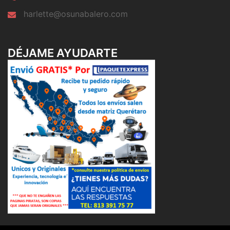
harlette@osunabalero.com
DÉJAME AYUDARTE