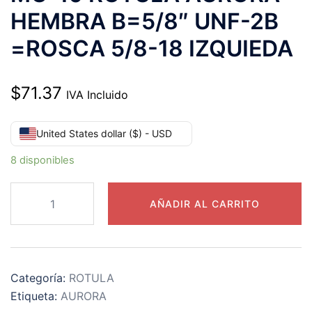
HEMBRA B=5/8″ UNF-2B
=ROSCA 5/8-18 IZQUIEDA
$
71.37
IVA Incluido
United States dollar ($) - USD
8 disponibles
MG-
AÑADIR AL CARRITO
10
ROTULA
AURORA
HEMBRA
Categoría:
ROTULA
B=5/8″
Etiqueta:
AURORA
UNF-