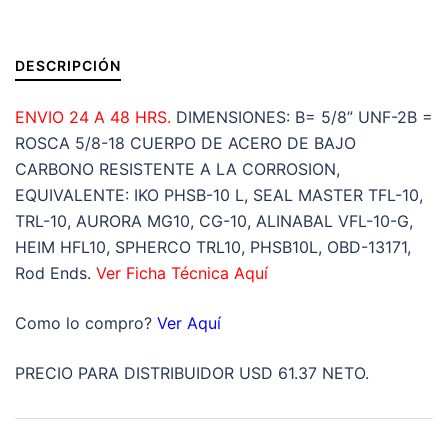
2B
=ROSCA
5/8-
DESCRIPCIÓN
18
IZQUIEDA
ENVIO 24 A 48 HRS.
DIMENSIONES: B= 5/8” UNF-2B =
cantidad
ROSCA 5/8-18 CUERPO DE ACERO DE BAJO
CARBONO RESISTENTE A LA CORROSION,
EQUIVALENTE: IKO PHSB-10 L, SEAL MASTER TFL-10,
TRL-10, AURORA MG10, CG-10, ALINABAL VFL-10-G,
HEIM HFL10, SPHERCO TRL10, PHSB10L, OBD-13171,
Rod Ends.
Ver Ficha Técnica Aquí
Como lo compro?
Ver Aquí
PRECIO PARA DISTRIBUIDOR USD 61.37 NETO.