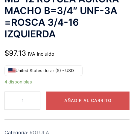
MACHO B=3/4″ UNF-3A
=ROSCA 3/4-16
IZQUIERDA
$
97.13
IVA Incluido
United States dollar ($) - USD
4 disponibles
MB-
AÑADIR AL CARRITO
12
ROTULA
AURORA
MACHO
Categoría:
ROTULA
B=3/4″