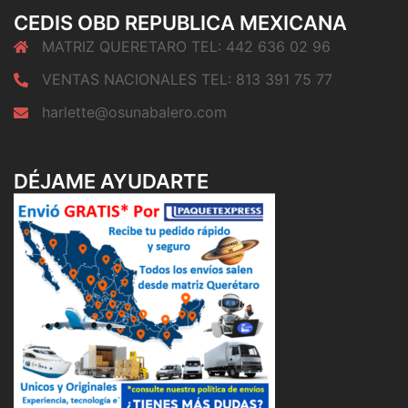
CEDIS OBD REPUBLICA MEXICANA
MATRIZ QUERETARO TEL: 442 636 02 96
VENTAS NACIONALES TEL: 813 391 75 77
harlette@osunabalero.com
DÉJAME AYUDARTE