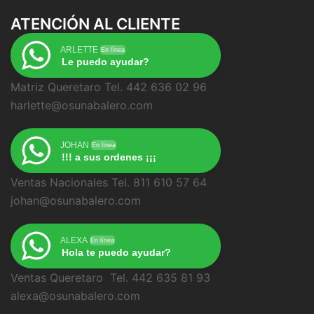
ATENCIÓN AL CLIENTE
ARLETTE
En línea
Le puedo ayudar?
Matriz Queretaro Tel. 442 636 02 96
harlette@osunabalero.com
JOHAN
En línea
!!! a sus ordenes ¡¡¡
Ventas Nacionales Tel. 811 610 57 64
johan@osunabalero.com
ALEXA
En línea
Hola te puedo ayudar?
Ventas Queretaro Tel. 442 635 81 93
alexa@osunabalero.com