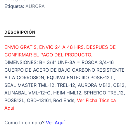
Etiqueta:
AURORA
UNF-
3A
=ROSCA
3/4-
DESCRIPCIÓN
16
IZQUIERDA
ENVIO GRATIS, ENVIO 24 A 48 HRS. DESPUES DE
cantidad
CONFIRMAR EL PAGO DEL PRODUCTO.
DIMENSIONES: B= 3/4″ UNF-3A = ROSCA 3/4-16
CUERPO DE ACERO DE BAJO CARBONO RESISTENTE
A LA CORROSION, EQUIVALENTE: IKO POSB-12 L,
SEAL MASTER TML-12, TREL-12, AURORA MB12, CB12,
ALINABAL VML-12-G, HEIM HML12, SPHERCO TREL12,
POSB12L, OBD-13161, Rod Ends,
Ver Ficha Técnica
Aquí
Como lo compro?
Ver Aquí