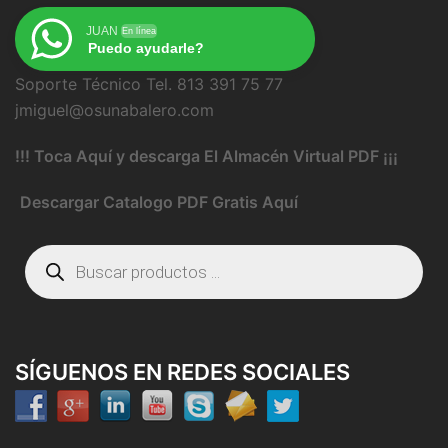
JUAN
En línea
Puedo ayudarle?
Soporte Técnico Tel. 813 391 75 77
jmiguel@osunabalero.com
!!! Toca Aquí y descarga El Almacén Virtual PDF ¡¡¡
Descargar Catalogo PDF Gratis Aquí
Búsqueda
de
productos
SÍGUENOS EN REDES SOCIALES