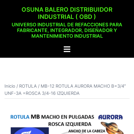
Saltar
OSUNA BALERO DISTRIBUIDOR
al
INDUSTRIAL ( OBD )
contenido
UNIVERSO INDUSTRIAL DE REFACCIONES PARA
FABRICANTE, INTEGRADOR, DISEÑADOR Y
MANTENIMIENTO INDUSTRIAL
Alternar
menú
Inicio
/
ROTULA
/ MB-12 ROTULA AURORA MACHO B=3/4″
UNF-3A =ROSCA 3/4-16 IZQUIERDA