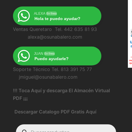
ALEXA
En línea
Hola te puedo ayudar?
Ventas Queretaro Tel. 442 635 81 93
alexa@osunabalero.com
JUAN
En línea
Puedo ayudarle?
Soporte Técnico Tel. 813 391 75 77
jmiguel@osunabalero.com
!!! Toca Aquí y descarga El Almacén Virtual
PDF ¡¡¡
Descargar Catalogo PDF Gratis Aquí
Búsqueda
de