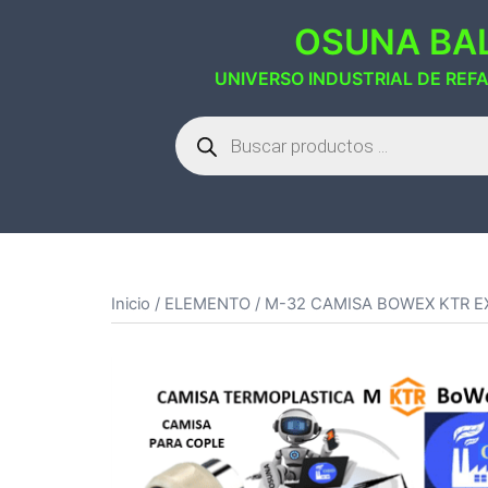
Saltar
OSUNA BAL
al
contenido
UNIVERSO INDUSTRIAL DE REF
Búsqueda
de
productos
Inicio
/
ELEMENTO
/ M-32 CAMISA BOWEX KTR 