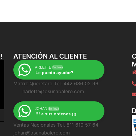
!
ATENCIÓN AL CLIENTE
C
ARLETTE
En línea
Le puedo ayudar?
Matriz Queretaro Tel. 442 636 02 96
harlette@osunabalero.com
JOHAN
En línea
!!! a sus ordenes ¡¡¡
Ventas Nacionales Tel. 811 610 57 64
johan@osunabalero.com