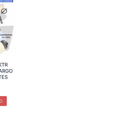
KTR
LARGO
TES
TO