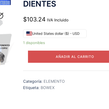
DIENTES
$
103.24
IVA Incluido
United States dollar ($) - USD
1 disponibles
M-
AÑADIR AL CARRITO
32
CAMISA
BOWEX
KTR
Categoría:
ELEMENTO
EXTERIOR
Etiqueta:
BOWEX
DH=75mm
LARGO
LH=48mm