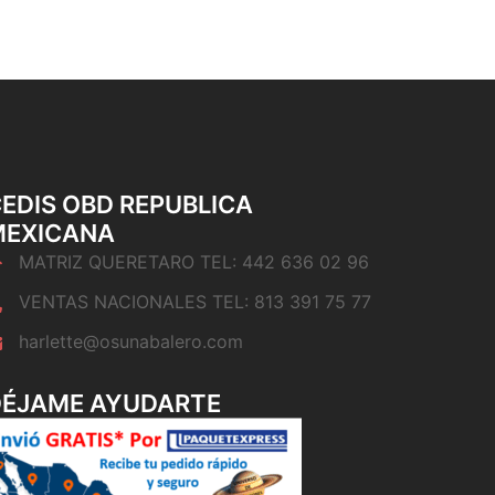
EDIS OBD REPUBLICA
MEXICANA
MATRIZ QUERETARO TEL: 442 636 02 96
VENTAS NACIONALES TEL: 813 391 75 77
harlette@osunabalero.com
DÉJAME AYUDARTE