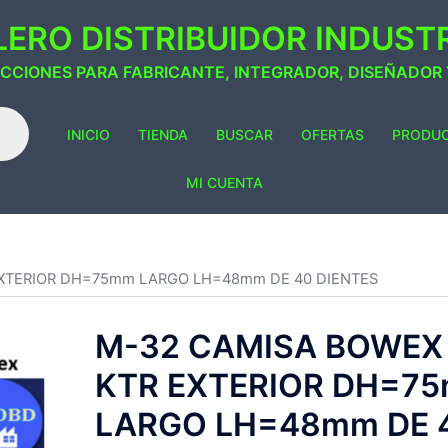
ERO DISTRIBUIDOR INDUSTRI
ACCIONES PARA FABRICANTE, INTEGRADOR, DISEÑADOR
INICIO
TIENDA
BUSCAR
OFERTAS
PRODU
MI CUENTA
EXTERIOR DH=75mm LARGO LH=48mm DE 40 DIENTES
M-32 CAMISA BOWEX
KTR EXTERIOR DH=7
LARGO LH=48mm DE 