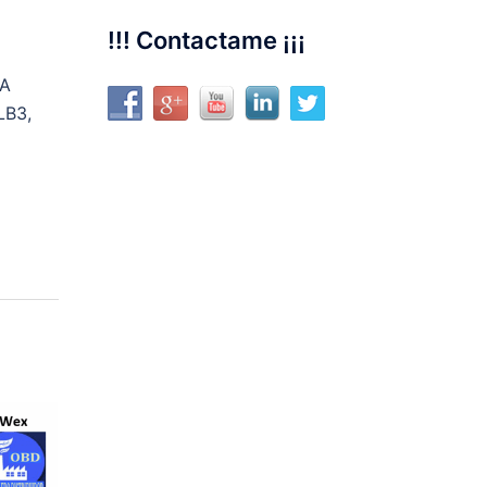
!!! Contactame ¡¡¡
RA
LB3,