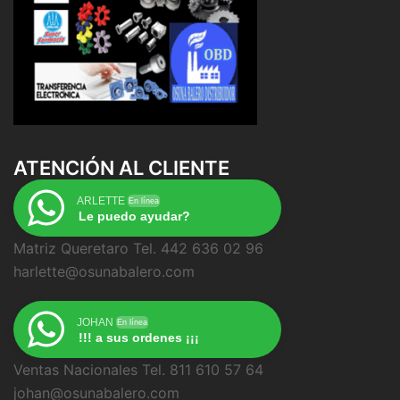
ATENCIÓN AL CLIENTE
ARLETTE
En línea
Le puedo ayudar?
Matriz Queretaro Tel. 442 636 02 96
harlette@osunabalero.com
JOHAN
En línea
!!! a sus ordenes ¡¡¡
Ventas Nacionales Tel. 811 610 57 64
johan@osunabalero.com