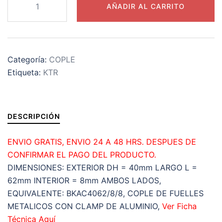
AÑADIR AL CARRITO
20
2.5
COPLE
TOOLFLEX
Categoría:
COPLE
KTR
Etiqueta:
KTR
DE
FUELLES
METALICOS
CON
DESCRIPCIÓN
CLAMP
EXTERIOR
ENVIO GRATIS, ENVIO 24 A 48 HRS. DESPUES DE
DH=40mm
CONFIRMAR EL PAGO DEL PRODUCTO.
LARGO
DIMENSIONES: EXTERIOR DH = 40mm LARGO L =
L=62mm
62mm INTERIOR = 8mm AMBOS LADOS,
INTERIOR
EQUIVALENTE: BKAC4062/8/8, COPLE DE FUELLES
d1
METALICOS CON CLAMP DE ALUMINIO,
Ver Ficha
y
Técnica Aquí