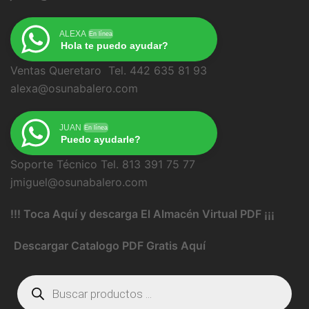
ALEXA
En línea
Hola te puedo ayudar?
Ventas Queretaro Tel. 442 635 81 93
alexa@osunabalero.com
JUAN
En línea
Puedo ayudarle?
Soporte Técnico Tel. 813 391 75 77
jmiguel@osunabalero.com
!!! Toca Aquí y descarga El Almacén Virtual PDF ¡¡¡
Descargar Catalogo PDF Gratis Aquí
Búsqueda
de
productos