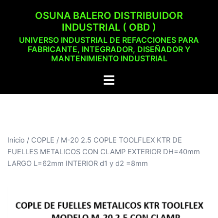
Saltar
OSUNA BALERO DISTRIBUIDOR
al
INDUSTRIAL ( OBD )
contenido
UNIVERSO INDUSTRIAL DE REFACCIONES PARA
FABRICANTE, INTEGRADOR, DISEÑADOR Y
MANTENIMIENTO INDUSTRIAL
Alternar
menú
Inicio
/
COPLE
/ M-20 2.5 COPLE TOOLFLEX KTR DE
FUELLES METALICOS CON CLAMP EXTERIOR DH=40mm
LARGO L=62mm INTERIOR d1 y d2 =8mm