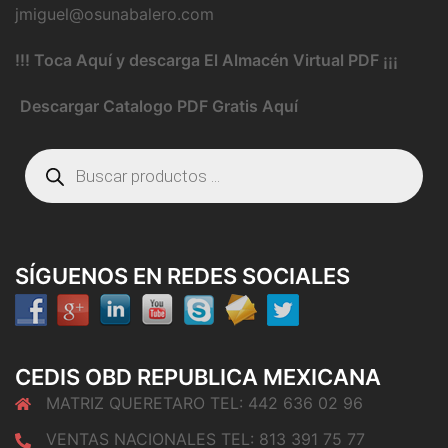
jmiguel@osunabalero.com
!!! Toca Aquí y descarga El Almacén Virtual PDF ¡¡¡
Descargar Catalogo PDF Gratis Aquí
Búsqueda
de
productos
SÍGUENOS EN REDES SOCIALES
CEDIS OBD REPUBLICA MEXICANA
MATRIZ QUERETARO TEL: 442 636 02 96
VENTAS NACIONALES TEL: 813 391 75 77