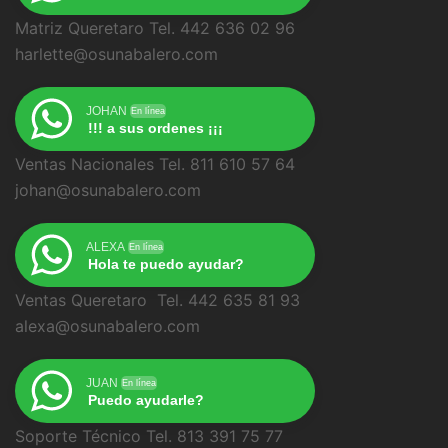
Matriz Queretaro Tel. 442 636 02 96
harlette@osunabalero.com
JOHAN
En línea
!!! a sus ordenes ¡¡¡
Ventas Nacionales Tel. 811 610 57 64
johan@osunabalero.com
ALEXA
En línea
Hola te puedo ayudar?
Ventas Queretaro Tel. 442 635 81 93
alexa@osunabalero.com
JUAN
En línea
Puedo ayudarle?
Soporte Técnico Tel. 813 391 75 77