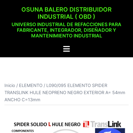
Saltar
OSUNA BALERO DISTRIBUIDOR
al
INDUSTRIAL ( OBD )
contenido
UNIVERSO INDUSTRIAL DE REFACCIONES PARA
FABRICANTE, INTEGRADOR, DISEÑADOR Y
MANTENIMIENTO INDUSTRIAL
Alternar
menú
Inicio
/
ELEMENTO
/ L090/095 ELEMENTO SPIDER
TRANSLINK HULE NEOPRENO NEGRO EXTERIOR A= 54mm
ANCHO C=13mm