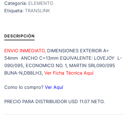
Categoría:
ELEMENTO
NEOPRENO
Etiqueta:
TRANSLINK
NEGRO
EXTERIOR
A=
54mm
DESCRIPCIÓN
ANCHO
C=13mm
ENVIO INMEDIATO,
DIMENSIONES EXTERIOR A=
cantidad
54mm ANCHO C=13mm EQUIVALENTE: LOVEJOY L-
090/095, ECONOMICO NO. 1, MARTIN SRL090/095
BUNA-N,DB8LH3,
Ver Ficha Técnica Aquí
Como lo compro?
Ver Aquí
PRECIO PARA DISTRIBUIDOR USD 11.07 NETO.