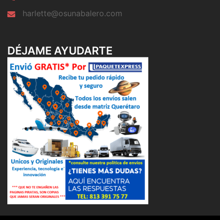
harlette@osunabalero.com
DÉJAME AYUDARTE