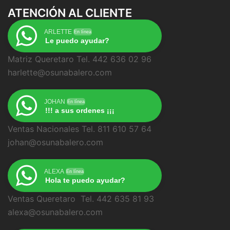
ATENCIÓN AL CLIENTE
ARLETTE
En línea
Le puedo ayudar?
Matriz Queretaro Tel. 442 636 02 96
harlette@osunabalero.com
JOHAN
En línea
!!! a sus ordenes ¡¡¡
Ventas Nacionales Tel. 811 610 57 64
johan@osunabalero.com
ALEXA
En línea
Hola te puedo ayudar?
Ventas Queretaro Tel. 442 635 81 93
alexa@osunabalero.com