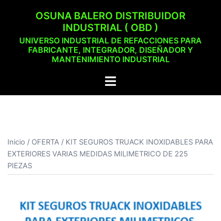
Saltar
OSUNA BALERO DISTRIBUIDOR
al
INDUSTRIAL ( OBD )
contenido
UNIVERSO INDUSTRIAL DE REFACCIONES PARA
FABRICANTE, INTEGRADOR, DISEÑADOR Y
MANTENIMIENTO INDUSTRIAL
Alternar
menú
Inicio
/
OFERTA
/ KIT SEGUROS TRUACK INOXIDABLES PARA
EXTERIORES VARIAS MEDIDAS MILIMETRICO DE 225
PIEZAS