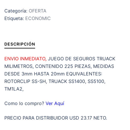
INOXIDABLES
PARA
Categoría:
OFERTA
EXTERIORES
Etiqueta:
ECONOMIC
VARIAS
MEDIDAS
MILIMETRICO
DESCRIPCIÓN
DE
225
ENVIO INMEDIATO,
JUEGO DE SEGUROS TRUACK
PIEZAS
MILIMETROS, CONTENIDO 225 PIEZAS, MEDIDAS
cantidad
DESDE 3mm HASTA 20mm EQUIVALENTES:
ROTORCLIP SS-SH, TRUACK SS1400, SS5100,
TM1LA2,
Como lo compro?
Ver Aquí
PRECIO PARA DISTRIBUIDOR USD 23.17 NETO.