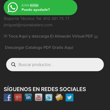
JUAN
En línea
Puedo ayudarle?
Soporte Técnico Tel. 813 391 75 77
jmiguel@osunabalero.com
!!! Toca Aquí y descarga El Almacén Virtual PDF ¡¡¡
Descargar Catalogo PDF Gratis Aquí
Búsqueda
de
productos
SÍGUENOS EN REDES SOCIALES