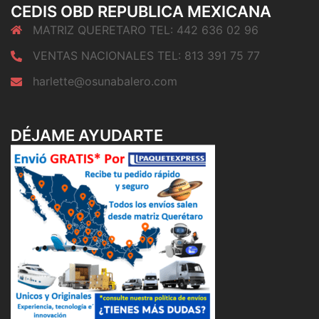
CEDIS OBD REPUBLICA MEXICANA
MATRIZ QUERETARO TEL: 442 636 02 96
VENTAS NACIONALES TEL: 813 391 75 77
harlette@osunabalero.com
DÉJAME AYUDARTE