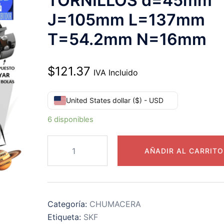
TORNILLOS d=45mm
J=105mm L=137mm
T=54.2mm N=16mm
$
121.37
IVA Incluido
United States dollar ($) - USD
6 disponibles
FY
AÑADIR AL CARRITO
45
TF
CHUMACERA
SKF
Categoría:
CHUMACERA
DE
Etiqueta:
SKF
PARED