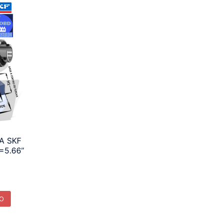
A SKF
J=5.66”
TO