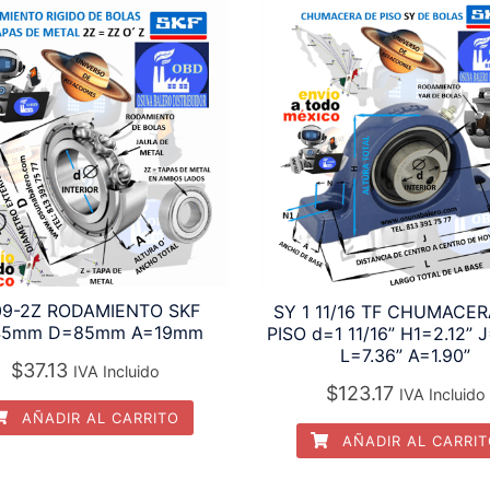
09-2Z RODAMIENTO SKF
SY 1 11/16 TF CHUMACER
45mm D=85mm A=19mm
PISO d=1 11/16” H1=2.12” 
L=7.36” A=1.90”
$
37.13
IVA Incluido
$
123.17
IVA Incluido
AÑADIR AL CARRITO
AÑADIR AL CARRI