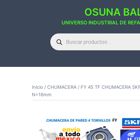
Saltar
OSUNA BAL
al
contenido
UNIVERSO INDUSTRIAL DE REF
Búsqueda
de
productos
Inicio
/
CHUMACERA
/ FY 45 TF CHUMACERA SK
N=16mm