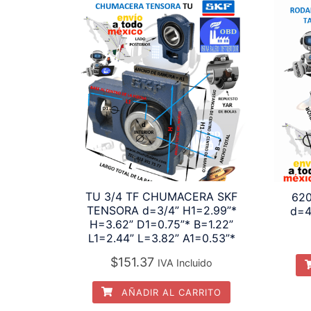
TU 3/4 TF CHUMACERA SKF
62
TENSORA d=3/4” H1=2.99”*
d=
H=3.62” D1=0.75”* B=1.22”
L1=2.44” L=3.82” A1=0.53”*
$
151.37
IVA Incluido
AÑADIR AL CARRITO