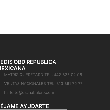
EDIS OBD REPUBLICA
MEXICANA
MATRIZ QUERETARO TEL: 442 636 02 96
VENTAS NACIONALES TEL: 813 391 75 77
harlette@osunabalero.com
DÉJAME AYUDARTE