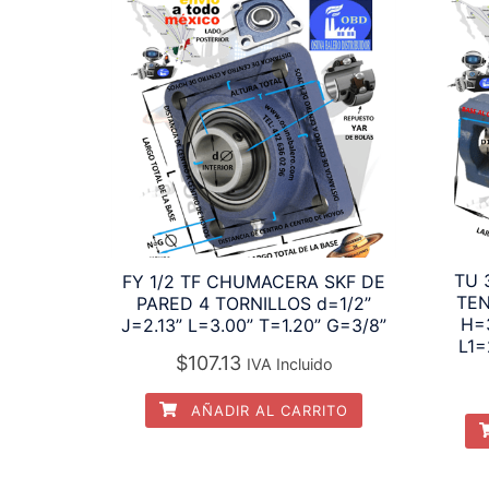
TU 
FY 1/2 TF CHUMACERA SKF DE
TEN
PARED 4 TORNILLOS d=1/2”
H=3
J=2.13” L=3.00” T=1.20” G=3/8”
L1=
$
107.13
IVA Incluido
AÑADIR AL CARRITO