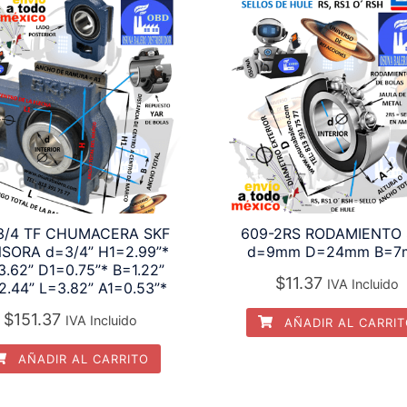
3/4 TF CHUMACERA SKF
609-2RS RODAMIENTO 
SORA d=3/4” H1=2.99”*
d=9mm D=24mm B=7
.62” D1=0.75”* B=1.22”
$
11.37
IVA Incluido
2.44” L=3.82” A1=0.53”*
$
151.37
IVA Incluido
AÑADIR AL CARRI
AÑADIR AL CARRITO