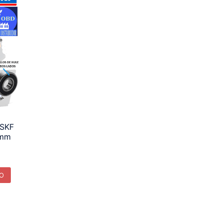
SKF
mm
TO