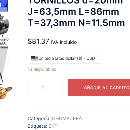
TORNILLOS d=20mm
J=63,5mm L=86mm
T=37,3mm N=11.5mm
$
81.37
IVA Incluido
United States dollar ($) - USD
13 disponibles
FY
AÑADIR AL CARRITO
20
TF
CHUMACERA
SKF
Categoría:
CHUMACERA
DE
Etiqueta:
SKF
PARED