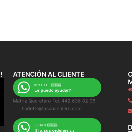
!
ATENCIÓN AL CLIENTE
C
ARLETTE
En línea
Le puedo ayudar?
Matriz Queretaro Tel. 442 636 02 96
harlette@osunabalero.com
JOHAN
En línea
!!! a sus ordenes ¡¡¡