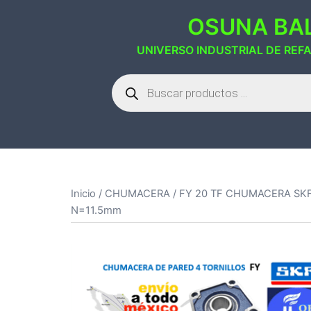
Saltar
OSUNA BAL
al
contenido
UNIVERSO INDUSTRIAL DE REF
Búsqueda
de
productos
Inicio
/
CHUMACERA
/ FY 20 TF CHUMACERA SK
N=11.5mm