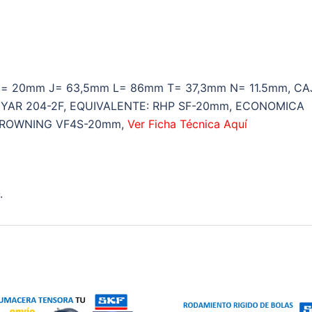
4
TORNILLOS
d=20mm
J=63,5mm
L=86mm
= 20mm J= 63,5mm L= 86mm T= 37,3mm N= 11.5mm, CA
T=37,3mm
YAR 204-2F, EQUIVALENTE: RHP SF-20mm, ECONOMICA
N=11.5mm
 BROWNING VF4S-20mm,
Ver Ficha Técnica Aquí
cantidad
.