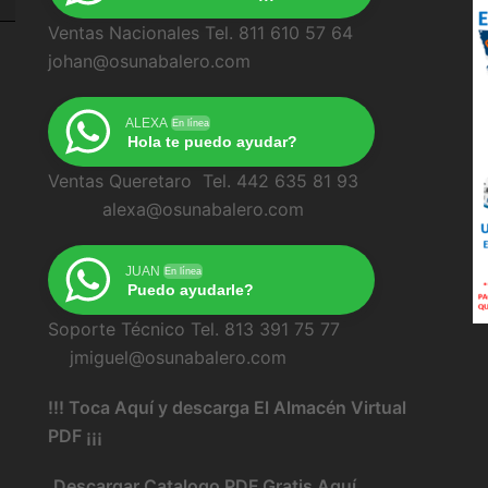
Ventas Nacionales Tel. 811 610 57 64
johan@osunabalero.com
ALEXA
En línea
Hola te puedo ayudar?
Ventas Queretaro Tel. 442 635 81 93
alexa@osunabalero.com
JUAN
En línea
Puedo ayudarle?
Soporte Técnico Tel. 813 391 75 77
jmiguel@osunabalero.com
!!! Toca Aquí y descarga El Almacén Virtual
PDF ¡¡¡
Descargar Catalogo PDF Gratis Aquí