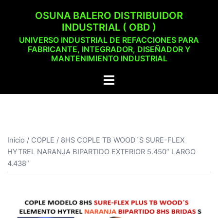
Saltar
OSUNA BALERO DISTRIBUIDOR
al
INDUSTRIAL ( OBD )
contenido
UNIVERSO INDUSTRIAL DE REFACCIONES PARA
FABRICANTE, INTEGRADOR, DISEÑADOR Y
MANTENIMIENTO INDUSTRIAL
Alternar
menú
Inicio
/
COPLE
/ 8HS COPLE TB WOOD´S SURE-FLEX
HYTREL NARANJA BIPARTIDO EXTERIOR 5.450” LARGO
4.438”