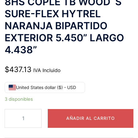
8HS COPLE TB WOOD´S
SURE-FLEX HYTREL
NARANJA BIPARTIDO
EXTERIOR 5.450” LARGO
4.438”
$
437.13
IVA Incluido
United States dollar ($) - USD
3 disponibles
8HS
AÑADIR AL CARRITO
COPLE
TB
WOOD