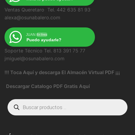
Ventas Queretaro Tel. 442 635 81 93
alexa@osunabalero.com
JUAN
En línea
Puedo ayudarle?
Soporte Técnico Tel. 813 391 75 77
jmiguel@osunabalero.com
!!! Toca Aquí y descarga El Almacén Virtual PDF ¡¡¡
Descargar Catalogo PDF Gratis Aquí
Búsqueda
de
productos