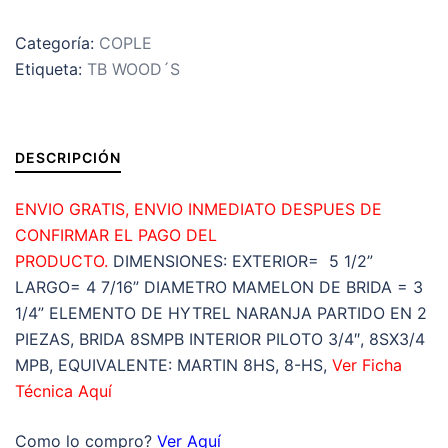
´S
Categoría:
COPLE
SURE-
Etiqueta:
TB WOOD´S
FLEX
HYTREL
NARANJA
BIPARTIDO
DESCRIPCIÓN
EXTERIOR
5.450”
ENVIO GRATIS, ENVIO INMEDIATO DESPUES DE
LARGO
CONFIRMAR EL PAGO DEL
4.438”
PRODUCTO.
DIMENSIONES: EXTERIOR= 5 1/2”
cantidad
LARGO= 4 7/16” DIAMETRO MAMELON DE BRIDA = 3
1/4” ELEMENTO DE HYTREL NARANJA PARTIDO EN 2
PIEZAS, BRIDA 8SMPB INTERIOR PILOTO 3/4″, 8SX3/4
MPB, EQUIVALENTE: MARTIN 8HS, 8-HS,
Ver Ficha
Técnica Aquí
Como lo compro?
Ver Aquí