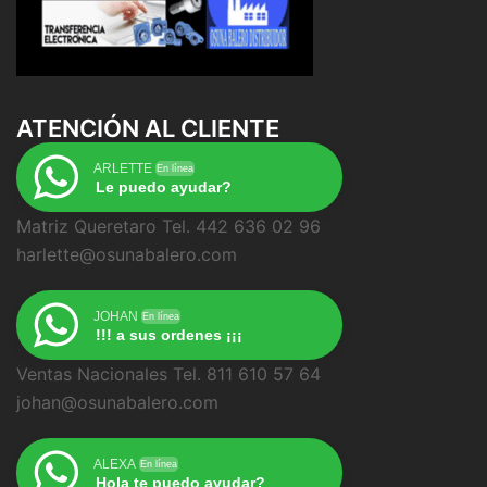
ATENCIÓN AL CLIENTE
ARLETTE
En línea
Le puedo ayudar?
Matriz Queretaro Tel. 442 636 02 96
harlette@osunabalero.com
JOHAN
En línea
!!! a sus ordenes ¡¡¡
Ventas Nacionales Tel. 811 610 57 64
johan@osunabalero.com
ALEXA
En línea
Hola te puedo ayudar?