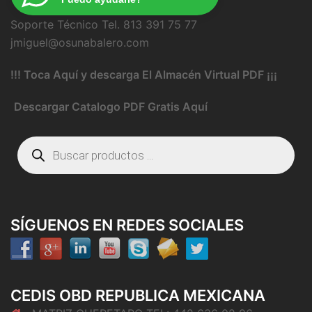
Soporte Técnico Tel. 813 391 75 77
jmiguel@osunabalero.com
!!! Toca Aquí y descarga El Almacén Virtual PDF ¡¡¡
Descargar Catalogo PDF Gratis Aquí
Búsqueda
de
productos
SÍGUENOS EN REDES SOCIALES
CEDIS OBD REPUBLICA MEXICANA