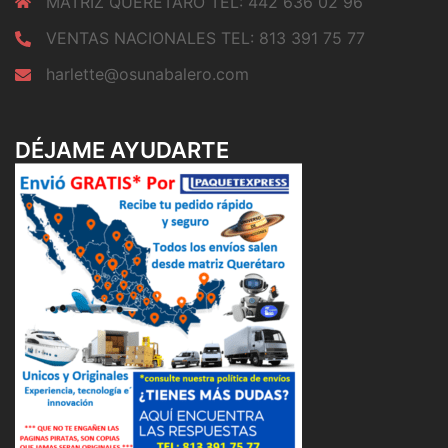
MATRIZ QUERETARO TEL: 442 636 02 96
VENTAS NACIONALES TEL: 813 391 75 77
harlette@osunabalero.com
DÉJAME AYUDARTE