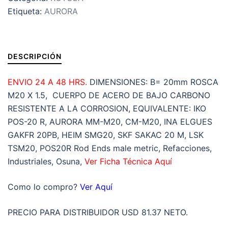
MACHO
Etiqueta:
AURORA
B=20mm
ROSCA
M20
X
DESCRIPCIÓN
1.5
DERECHA
ENVIO 24 A 48 HRS.
DIMENSIONES: B= 20mm ROSCA
cantidad
M20 X 1.5, CUERPO DE ACERO DE BAJO CARBONO
RESISTENTE A LA CORROSION, EQUIVALENTE: IKO
POS-20 R, AURORA MM-M20, CM-M20, INA ELGUES
GAKFR 20PB, HEIM SMG20, SKF SAKAC 20 M, LSK
TSM20, POS20R Rod Ends male metric, Refacciones,
Industriales, Osuna,
Ver Ficha Técnica Aquí
Como lo compro?
Ver Aquí
PRECIO PARA DISTRIBUIDOR USD 81.37 NETO.