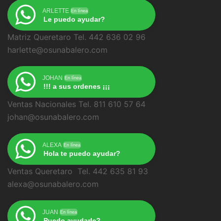
ARLETTE
En línea
Le puedo ayudar?
Matriz Queretaro Tel. 442 636 02 96
harlette@osunabalero.com
JOHAN
En línea
!!! a sus ordenes ¡¡¡
Ventas Nacionales Tel. 811 610 57 64
johan@osunabalero.com
ALEXA
En línea
Hola te puedo ayudar?
Ventas Queretaro Tel. 442 635 81 93
alexa@osunabalero.com
JUAN
En línea
Puedo ayudarle?