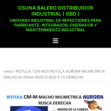
Saltar
OSUNA BALERO DISTRIBUIDOR
al
INDUSTRIAL ( OBD )
contenido
UNIVERSO INDUSTRIAL DE REFACCIONES PARA
FABRICANTE, INTEGRADOR, DISEÑADOR Y
MANTENIMIENTO INDUSTRIAL
Alternar
menú
Inicio
/
ROTULA
/ CM-M20 ROTULA AURORA MILIMETRICA
MACHO B=20mm ROSCA M20 X 1.5 DERECHA