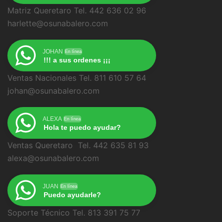
Matriz Queretaro Tel. 442 636 02 96
harlette@osunabalero.com
JOHAN
En línea
!!! a sus ordenes ¡¡¡
Ventas Nacionales Tel. 811 610 57 64
johan@osunabalero.com
ALEXA
En línea
Hola te puedo ayudar?
Ventas Queretaro Tel. 442 635 81 93
alexa@osunabalero.com
JUAN
En línea
Puedo ayudarle?
Soporte Técnico Tel. 813 391 75 77