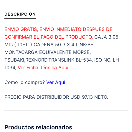
MARCA
LINK-
DESCRIPCIÓN
BELT
ROLLO
ENVIO GRATIS, ENVIO INMEDIATO DESPUES DE
3.05MT.=
CONFIRMAR EL PAGO DEL PRODUCTO.
CAJA 3.05
(10FT
Mts ( 10FT. ) CADENA 50 3 X 4 LINK-BELT
)
MONTACARGA EQUIVALENTE MORSE,
cantidad
TSUBAKI,REXNORD,TRANSLINK BL-534, ISO NO. LH
1034,
Ver Ficha Técnica Aquí
Como lo compro?
Ver Aquí
PRECIO PARA DISTRIBUIDOR USD 97.13 NETO.
Productos relacionados