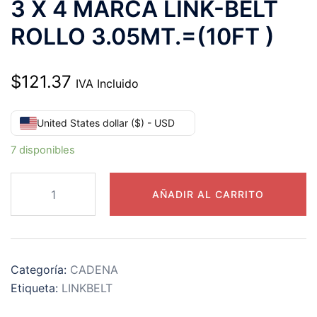
3 X 4 MARCA LINK-BELT
ROLLO 3.05MT.=(10FT )
$
121.37
IVA Incluido
United States dollar ($) - USD
7 disponibles
BL534
AÑADIR AL CARRITO
CADENA
MONTACARGAS
PASO
50
Categoría:
CADENA
3
Etiqueta:
LINKBELT
X
4