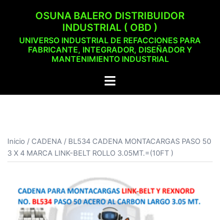
Saltar
OSUNA BALERO DISTRIBUIDOR
al
INDUSTRIAL ( OBD )
contenido
UNIVERSO INDUSTRIAL DE REFACCIONES PARA
FABRICANTE, INTEGRADOR, DISEÑADOR Y
MANTENIMIENTO INDUSTRIAL
Alternar
menú
Inicio
/
CADENA
/ BL534 CADENA MONTACARGAS PASO 50
3 X 4 MARCA LINK-BELT ROLLO 3.05MT.=(10FT )