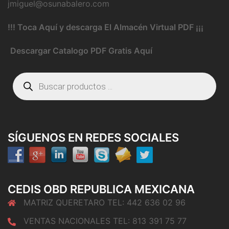
jmiguel@osunabalero.com
!!! Toca Aquí y descarga El Almacén Virtual PDF ¡¡¡
Descargar Catalogo PDF Gratis Aquí
Búsqueda
de
productos
SÍGUENOS EN REDES SOCIALES
CEDIS OBD REPUBLICA MEXICANA
MATRIZ QUERETARO TEL: 442 636 02 96
VENTAS NACIONALES TEL: 813 391 75 77