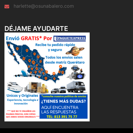
harlette@osunabalero.com
DÉJAME AYUDARTE