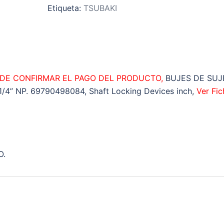
Etiqueta:
TSUBAKI
INTERIOR
d:
1.250”
EXTERIOR
D:
2.362”
 DE CONFIRMAR EL PAGO DEL PRODUCTO,
BUJES DE SUJ
LARGO
4” NP. 69790498084, Shaft Locking Devices inch,
Ver Fic
L:
0.787”
ANCHO
Lt:
1.024”
O.
cantidad