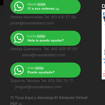
JOHAN
En línea
!!! a sus ordenes ¡¡¡
Ventas Nacionales Tel. 811 610 57 64
johan@osunabalero.com
ALEXA
En línea
Hola te puedo ayudar?
Ventas Queretaro Tel. 442 635 81 93
alexa@osunabalero.com
JUAN
En línea
Puedo ayudarle?
Soporte Técnico Tel. 813 391 75 77
jmiguel@osunabalero.com
!!! Toca Aquí y descarga El Almacén Virtual
PDF ¡¡¡