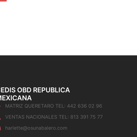
EDIS OBD REPUBLICA
MEXICANA
MATRIZ QUERETARO TEL: 442 636 02 96
VENTAS NACIONALES TEL: 813 391 75 77
harlette@osunabalero.com