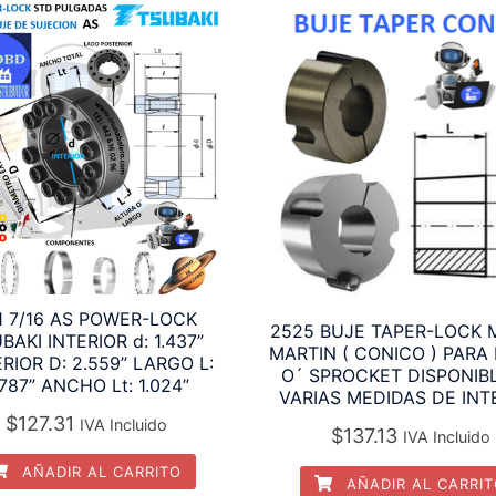
1 7/16 AS POWER-LOCK
2525 BUJE TAPER-LOCK
BAKI INTERIOR d: 1.437”
MARTIN ( CONICO ) PARA
RIOR D: 2.559” LARGO L:
O´ SPROCKET DISPONIB
.787” ANCHO Lt: 1.024”
VARIAS MEDIDAS DE INT
$
127.31
IVA Incluido
$
137.13
IVA Incluido
AÑADIR AL CARRITO
AÑADIR AL CARRI