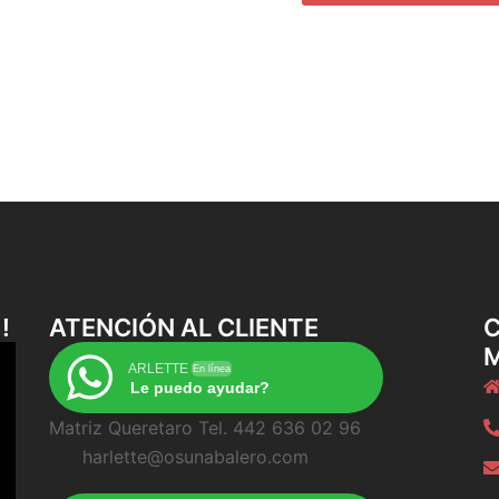
!
ATENCIÓN AL CLIENTE
C
ARLETTE
En línea
Le puedo ayudar?
Matriz Queretaro Tel. 442 636 02 96
harlette@osunabalero.com