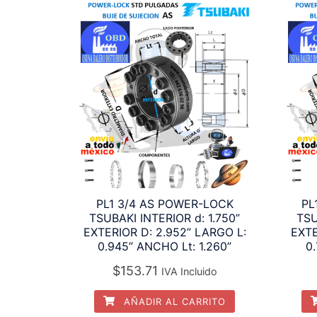
PL1 3/4 AS POWER-LOCK
PL
TSUBAKI INTERIOR d: 1.750”
TSU
EXTERIOR D: 2.952” LARGO L:
EXTE
0.945” ANCHO Lt: 1.260”
0
$
153.71
IVA Incluido
AÑADIR AL CARRITO