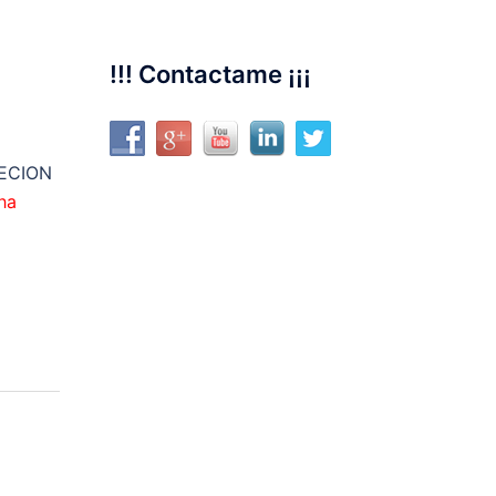
!!! Contactame ¡¡¡
ECION
ha