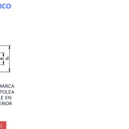
 MARCA
 POLEA
LE EN
ERIOR
TO