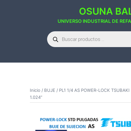
Saltar
OSUNA BAL
al
contenido
UNIVERSO INDUSTRIAL DE REF
Búsqueda
de
productos
Inicio
/
BUJE
/ PL1 1/4 AS POWER-LOCK TSUBAKI I
1.024”