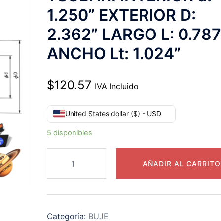
1.250” EXTERIOR D:
2.362” LARGO L: 0.787
ANCHO Lt: 1.024”
$
120.57
IVA Incluido
United States dollar ($) - USD
5 disponibles
PL1
AÑADIR AL CARRITO
1/4
AS
POWER-
LOCK
Categoría:
BUJE
TSUBAKI