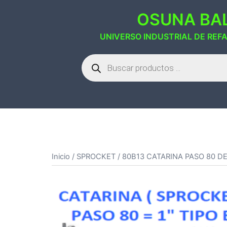
Saltar
OSUNA BAL
al
contenido
UNIVERSO INDUSTRIAL DE REF
Búsqueda
de
productos
Inicio
/
SPROCKET
/ 80B13 CATARINA PASO 80 DE