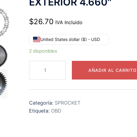
EXTERIOR 4.660″
$
26.70
IVA Incluido
United States dollar ($) - USD
2 disponibles
80B13
AÑADIR AL CARRITO
CATARINA
PASO
80
DE
Categoría:
SPROCKET
13
Etiqueta:
OBD
DIENTES
EXTERIOR
4.660"
cantidad