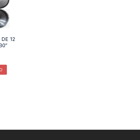
 DE 12
30″
TO