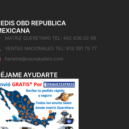
EDIS OBD REPUBLICA
MEXICANA
MATRIZ QUERETARO TEL: 442 636 02 96
VENTAS NACIONALES TEL: 813 391 75 77
harlette@osunabalero.com
DÉJAME AYUDARTE