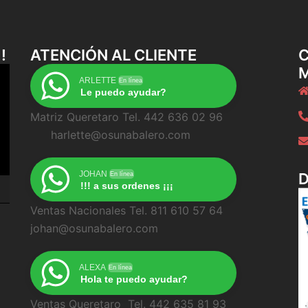
!
ATENCIÓN AL CLIENTE
C
ARLETTE
En línea
Le puedo ayudar?
Matriz Queretaro Tel. 442 636 02 96
harlette@osunabalero.com
JOHAN
En línea
!!! a sus ordenes ¡¡¡
Ventas Nacionales Tel. 811 610 57 64
johan@osunabalero.com
ALEXA
En línea
Hola te puedo ayudar?
Ventas Queretaro Tel. 442 635 81 93