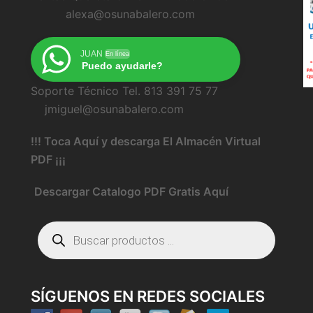
alexa@osunabalero.com
JUAN
En línea
Puedo ayudarle?
Soporte Técnico Tel. 813 391 75 77
jmiguel@osunabalero.com
!!! Toca Aquí y descarga El Almacén Virtual
PDF ¡¡¡
Descargar Catalogo PDF Gratis Aquí
Búsqueda
de
productos
SÍGUENOS EN REDES SOCIALES