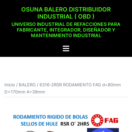
Saltar
OSUNA BALERO DISTRIBUIDOR
al
INDUSTRIAL ( OBD )
contenido
UNIVERSO INDUSTRIAL DE REFACCIONES PARA
FABRICANTE, INTEGRADOR, DISEÑADOR Y
MANTENIMIENTO INDUSTRIAL
Alternar
menú
Inicio
/
BALERO
/ 6316-2RSR RODAMIENTO FAG d=80mm
D=170mm A=39mm