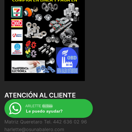
ATENCIÓN AL CLIENTE
ARLETTE
En línea
Le puedo ayudar?
Matriz Queretaro Tel. 442 636 02 96
harlette@osunabalero.com