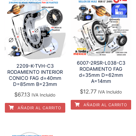
6007-2RSR-L038-C3
2209-K-TVH-C3
RODAMIENTO FAG
RODAMIENTO INTERIOR
d=35mm D=62mm
CONICO FAG d=40mm
A=14mm
D=85mm B=23mm
$
12.77
IVA Incluido
$
67.13
IVA Incluido
AÑADIR AL CARRITO
AÑADIR AL CARRITO