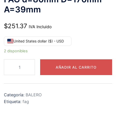
A=39mm
$
251.37
IVA Incluido
United States dollar ($) - USD
2 disponibles
6316-
AÑADIR AL CARRITO
2RSR
RODAMIENTO
FAG
d=80mm
Categoría:
BALERO
D=170mm
Etiqueta:
fag
A=39mm
cantidad