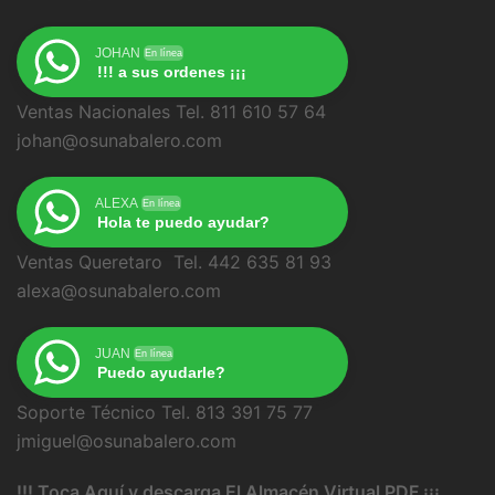
JOHAN
En línea
!!! a sus ordenes ¡¡¡
Ventas Nacionales Tel. 811 610 57 64
johan@osunabalero.com
ALEXA
En línea
Hola te puedo ayudar?
Ventas Queretaro Tel. 442 635 81 93
alexa@osunabalero.com
JUAN
En línea
Puedo ayudarle?
Soporte Técnico Tel. 813 391 75 77
jmiguel@osunabalero.com
!!! Toca Aquí y descarga El Almacén Virtual PDF ¡¡¡