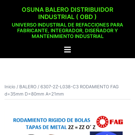
Saltar
OSUNA BALERO DISTRIBUIDOR
al
INDUSTRIAL ( OBD )
contenido
UNIVERSO INDUSTRIAL DE REFACCIONES PARA
FABRICANTE, INTEGRADOR, DISEÑADOR Y
MANTENIMIENTO INDUSTRIAL
Alternar
menú
Inicio
/
BALERO
/ 6307-2Z-L038-C3 RODAMIENTO FAG
d=35mm D=80mm A=21mm