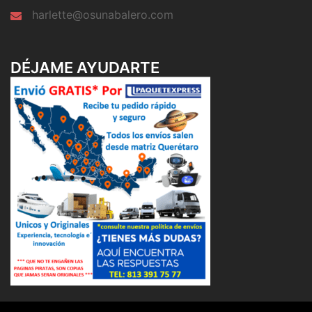
harlette@osunabalero.com
DÉJAME AYUDARTE