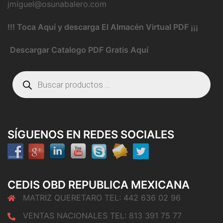
jmiguel@osunabalero.com
!!! Toca Aquí y descarga El Almacén Virtual PDF ¡¡¡
Descargar Catalogo PDF Gratis Aquí
Búsqueda
de
productos
SÍGUENOS EN REDES SOCIALES
CEDIS OBD REPUBLICA MEXICANA
MATRIZ QUERETARO TEL: 442 636 02 96
VENTAS NACIONALES TEL: 813 391 75 77