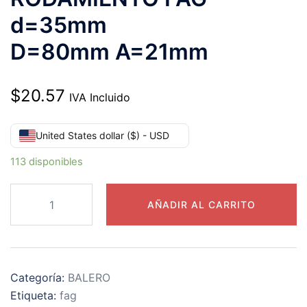
d=35mm
D=80mm A=21mm
$
20.57
IVA Incluido
United States dollar ($) - USD
113 disponibles
6307-
AÑADIR AL CARRITO
2Z-
L038-
C3
RODAMIENTO
Categoría:
BALERO
FAG
Etiqueta:
fag
d=35mm