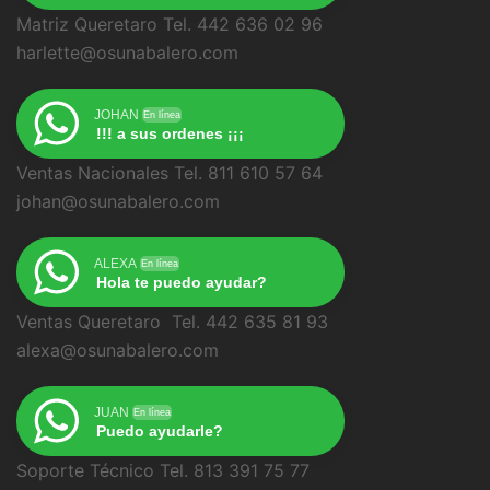
Matriz Queretaro Tel. 442 636 02 96
harlette@osunabalero.com
JOHAN
En línea
!!! a sus ordenes ¡¡¡
Ventas Nacionales Tel. 811 610 57 64
johan@osunabalero.com
ALEXA
En línea
Hola te puedo ayudar?
Ventas Queretaro Tel. 442 635 81 93
alexa@osunabalero.com
JUAN
En línea
Puedo ayudarle?
Soporte Técnico Tel. 813 391 75 77