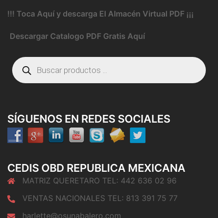
!!! Toca Aquí y descarga El Almacén Virtual PDF ¡¡¡
Descargar Catalogo PDF Gratis Aquí
Búsqueda
de
productos
SÍGUENOS EN REDES SOCIALES
CEDIS OBD REPUBLICA MEXICANA
MATRIZ QUERETARO TEL: 442 636 02 96
VENTAS NACIONALES TEL: 813 391 75 77
harlette@osunabalero.com