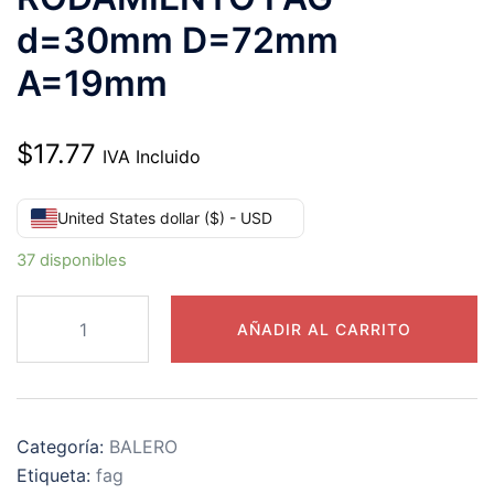
d=30mm D=72mm
A=19mm
$
17.77
IVA Incluido
United States dollar ($) - USD
37 disponibles
6306-
AÑADIR AL CARRITO
2RSR-
L038
RODAMIENTO
FAG
Categoría:
BALERO
d=30mm
Etiqueta:
fag
D=72mm