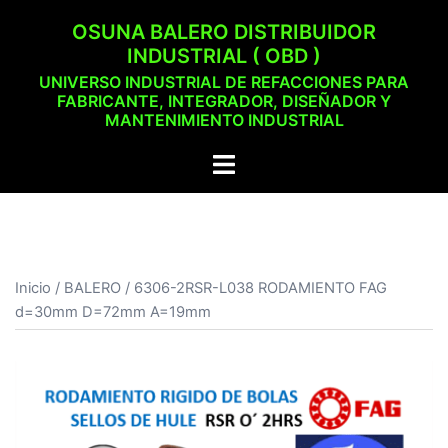
Saltar
OSUNA BALERO DISTRIBUIDOR
al
INDUSTRIAL ( OBD )
contenido
UNIVERSO INDUSTRIAL DE REFACCIONES PARA
FABRICANTE, INTEGRADOR, DISEÑADOR Y
MANTENIMIENTO INDUSTRIAL
Alternar
menú
Inicio
/
BALERO
/ 6306-2RSR-L038 RODAMIENTO FAG
d=30mm D=72mm A=19mm