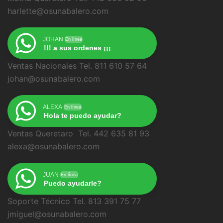
harlette@osunabalero.com
JOHAN
En línea
!!! a sus ordenes ¡¡¡
Ventas Nacionales Tel. 811 610 57 64
johan@osunabalero.com
ALEXA
En línea
Hola te puedo ayudar?
Ventas Queretaro Tel. 442 635 81 93
alexa@osunabalero.com
JUAN
En línea
Puedo ayudarle?
Soporte Técnico Tel. 813 391 75 77
jmiguel@osunabalero.com