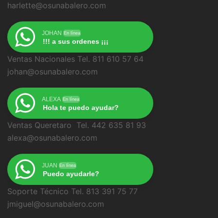
harlette@osunabalero.com
JOHAN
En línea
!!! a sus ordenes ¡¡¡
Ventas Nacionales Tel. 811 610 57 64
johan@osunabalero.com
ALEXA
En línea
Hola te puedo ayudar?
Ventas Queretaro Tel. 442 635 81 93
alexa@osunabalero.com
JUAN
En línea
Puedo ayudarle?
Soporte Técnico Tel. 813 391 75 77
jmiguel@osunabalero.com