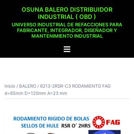
Saltar
OSUNA BALERO DISTRIBUIDOR
al
INDUSTRIAL ( OBD )
contenido
UNIVERSO INDUSTRIAL DE REFACCIONES PARA
FABRICANTE, INTEGRADOR, DISEÑADOR Y
MANTENIMIENTO INDUSTRIAL
Alternar
menú
Inicio
/
BALERO
/ 6213-2RSR-C3 RODAMIENTO FAG
d=65mm D=120mm A=23 mm