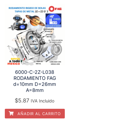
6000-C-2Z-L038
RODAMIENTO FAG
d=10mm D=26mm
A=8mm
$
5.87
IVA Incluido
AÑADIR AL CARRITO