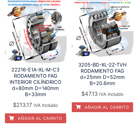
3205-BD-XL-2Z-TVH
22216-E1A-XL-M-C3
RODAMIENTO FAG
RODAMIENTO FAG
d=25mm D=52mm
INTERIOR CILÍNDRICO
B=20.6mm
d=80mm D=140mm
$
47.13
B=33mm
IVA Incluido
$
213.17
IVA Incluido
AÑADIR AL CARRITO
AÑADIR AL CARRITO