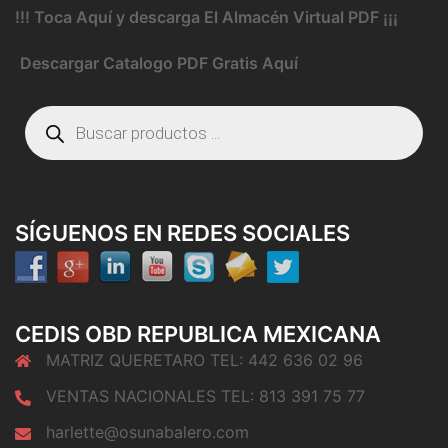
!!! Toca Aquí y descarga El Almacén Virtual PDF ¡¡¡
Descargar Catalogo PDF Gratis Aquí
Búsqueda
de
productos
SÍGUENOS EN REDES SOCIALES
CEDIS OBD REPUBLICA MEXICANA
MATRIZ QUERETARO TEL: 442 636 02 96
VENTAS NACIONALES TEL: 813 391 75 77
harlette@osunabalero.com