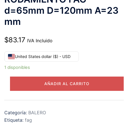
d=65mm D=120mm A=23
mm
$
83.17
IVA Incluido
United States dollar ($) - USD
1 disponibles
6213-
AÑADIR AL CARRITO
2RSR-
C3
RODAMIENTO
FAG
Categoría:
BALERO
d=65mm
Etiqueta:
fag
D=120mm