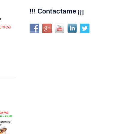
!!! Contactame ¡¡¡
D
cnica