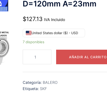
D=120mm A=23mm
$
127.13
IVA Incluido
United States dollar ($) - USD
7 disponibles
6213-
AÑADIR AL CARRITO
2Z
C3
RODAMIENTO
SKF
Categoría:
BALERO
d=65mm
Etiqueta:
SKF
D=120mm A=23mm
cantidad