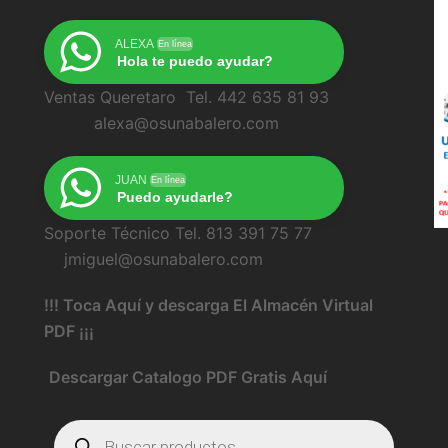
ALEXA
En línea
Hola te puedo ayudar?
Ventas Queretaro Tel. 442 635 81 93
alexa@osunabalero.com
JUAN
En línea
Puedo ayudarle?
Soporte Técnico Tel. 813 391 75 77
jmiguel@osunabalero.com
!!! Toca Aquí y descarga El Almacén Virtual
PDF ¡¡¡
Descargar Catalogo PDF Gratis Aquí
Búsqueda
de