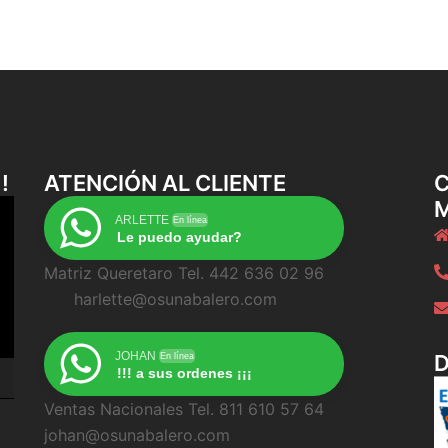
!
ATENCIÓN AL CLIENTE
C
ARLETTE
En línea
Le puedo ayudar?
Matriz Queretaro Tel. 442 636 02 96
harlette@osunabalero.com
JOHAN
En línea
!!! a sus ordenes ¡¡¡
Ventas Nacionales Tel. 811 610 57 64
johan@osunabalero.com