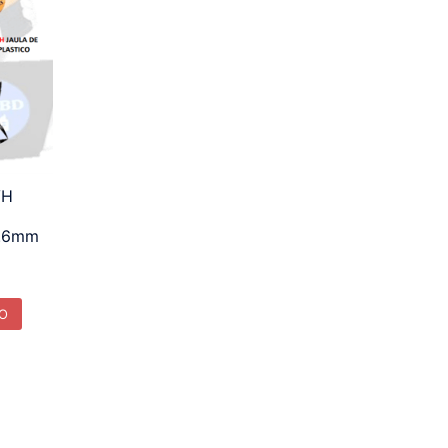
VH
.6mm
TO