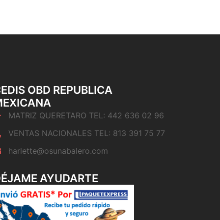
EDIS OBD REPUBLICA
MEXICANA
MATRIZ QUERETARO TEL: 442 636 02 96
VENTAS NACIONALES TEL: 813 391 75 77
harlette@osunabalero.com
DÉJAME AYUDARTE