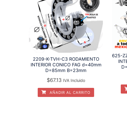
625-Z
2209-K-TVH-C3 RODAMIENTO
INT
INTERIOR CONICO FAG d=40mm
D
D=85mm B=23mm
$
67.13
IVA Incluido
AÑADIR AL CARRITO