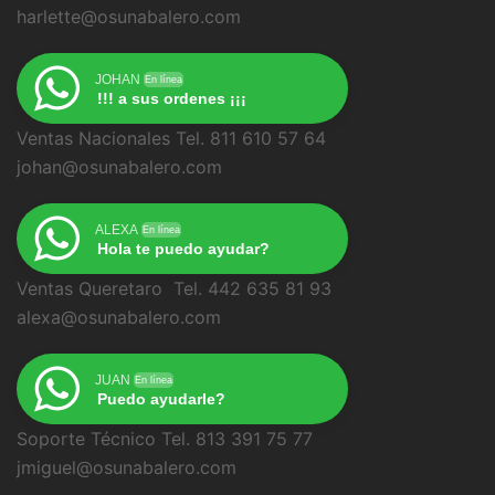
harlette@osunabalero.com
JOHAN
En línea
!!! a sus ordenes ¡¡¡
Ventas Nacionales Tel. 811 610 57 64
johan@osunabalero.com
ALEXA
En línea
Hola te puedo ayudar?
Ventas Queretaro Tel. 442 635 81 93
alexa@osunabalero.com
JUAN
En línea
Puedo ayudarle?
Soporte Técnico Tel. 813 391 75 77
jmiguel@osunabalero.com