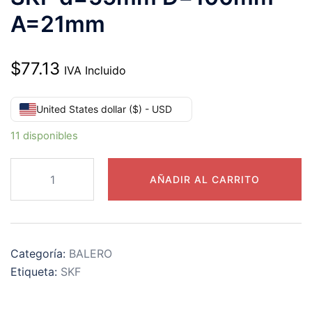
A=21mm
$
77.13
IVA Incluido
United States dollar ($) - USD
11 disponibles
6211-
AÑADIR AL CARRITO
2RS1
RODAMIENTO
SKF
d=55mm
Categoría:
BALERO
D=100mm
Etiqueta:
SKF
A=21mm
cantidad