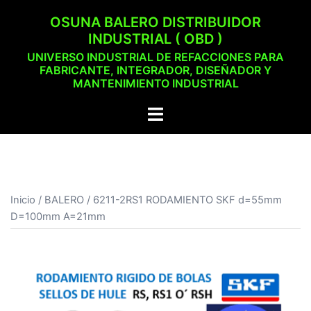
Saltar
OSUNA BALERO DISTRIBUIDOR
al
INDUSTRIAL ( OBD )
contenido
UNIVERSO INDUSTRIAL DE REFACCIONES PARA
FABRICANTE, INTEGRADOR, DISEÑADOR Y
MANTENIMIENTO INDUSTRIAL
Alternar
menú
Inicio
/
BALERO
/ 6211-2RS1 RODAMIENTO SKF d=55mm
D=100mm A=21mm