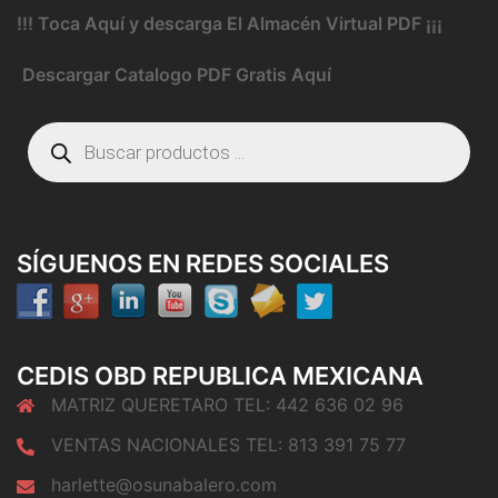
!!! Toca Aquí y descarga El Almacén Virtual PDF ¡¡¡
Descargar Catalogo PDF Gratis Aquí
Búsqueda
de
productos
SÍGUENOS EN REDES SOCIALES
CEDIS OBD REPUBLICA MEXICANA
MATRIZ QUERETARO TEL: 442 636 02 96
VENTAS NACIONALES TEL: 813 391 75 77
harlette@osunabalero.com