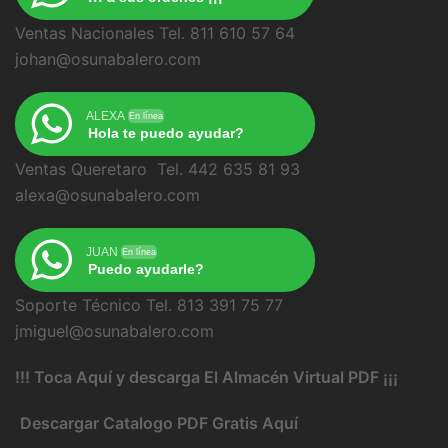
Ventas Nacionales Tel. 811 610 57 64
johan@osunabalero.com
ALEXA
En línea
Hola te puedo ayudar?
Ventas Queretaro Tel. 442 635 81 93
alexa@osunabalero.com
JUAN
En línea
Puedo ayudarle?
Soporte Técnico Tel. 813 391 75 77
jmiguel@osunabalero.com
!!! Toca Aquí y descarga El Almacén Virtual PDF ¡¡¡
Descargar Catalogo PDF Gratis Aquí