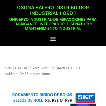
Saltar
OSUNA BALERO DISTRIBUIDOR
al
INDUSTRIAL ( OBD )
contenido
UNIVERSO INDUSTRIAL DE REFACCIONES PARA
FABRICANTE, INTEGRADOR, DISEÑADOR Y
MANTENIMIENTO INDUSTRIAL
Alternar
menú
Inicio
/
BALERO
/ 6209-2RS1 RODAMIENTO SKF
d=45mm D=85mm A=19mm