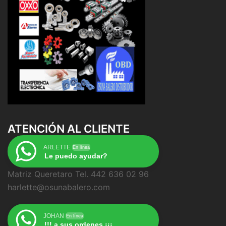
ATENCIÓN AL CLIENTE
ARLETTE
En línea
Le puedo ayudar?
Matriz Queretaro Tel. 442 636 02 96
harlette@osunabalero.com
JOHAN
En línea
!!! a sus ordenes ¡¡¡