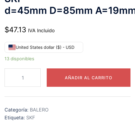
d=45mm D=85mm A=19m
$
47.13
IVA Incluido
United States dollar ($) - USD
13 disponibles
6209-
AÑADIR AL CARRITO
2RS1
RODAMIENTO
SKF
d=45mm D=85mm A=19mm
Categoría:
BALERO
cantidad
Etiqueta:
SKF